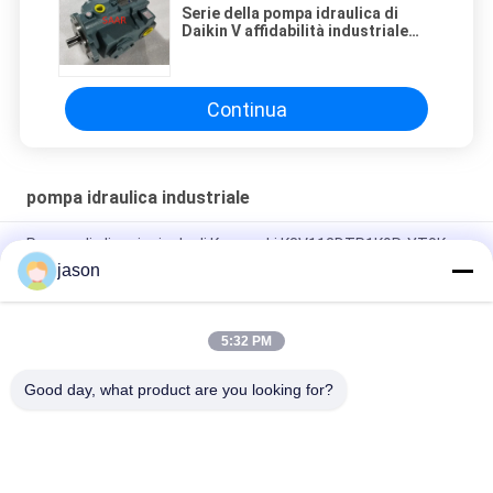
Serie della pompa idraulica di
Daikin V affidabilità industriale
della pompa a pistone di alta
Continua
pompa idraulica industriale
Pompa di olio principale di Kawasaki K3V112DTP1K9R-YT0K-
HV
jason
VA11215A C-KIT-SQP4-60-18 Kit di cartucce per pompa SQP
5:32 PM
PFE-42045/3DV Pompine idrauliche industriali con cartuccia a
spostamento fisso
Good day, what product are you looking for?
Categorie popolari
Tutti