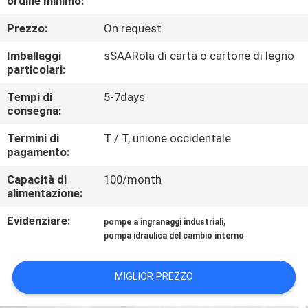
ordine minimo:
CONTROLLO
Prezzo:
On request
DI
QUALITÀ
Imballaggi
sSAARola di carta o cartone di legno
particolari:
CONTATTICI
Tempi di
5-7days
consegna:
Termini di
T / T, unione occidentale
RICHIEDA
pagamento:
UNA
Capacità di
100/month
CITAZIONE
alimentazione:
Evidenziare:
,
pompe a ingranaggi industriali
MAPPA
pompa idraulica del cambio interno
DEL
MIGLIOR PREZZO
SITO