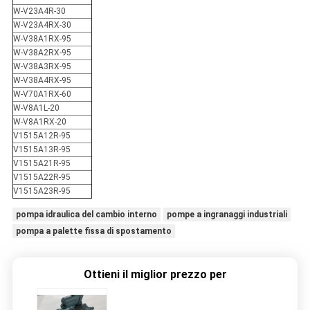
W-V23A4R-30
W-V23A4RX-30
W-V38A1RX-95
W-V38A2RX-95
W-V38A3RX-95
W-V38A4RX-95
W-V70A1RX-60
W-V8A1L-20
W-V8A1RX-20
V1515A12R-95
V1515A13R-95
V1515A21R-95
V1515A22R-95
V1515A23R-95
pompa idraulica del cambio interno
pompe a ingranaggi industriali
pompa a palette fissa di spostamento
Ottieni il miglior prezzo per