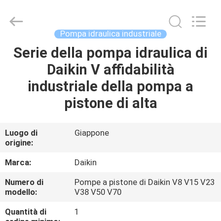
2026
Saar
HK
Electronic
Limited.
Pompa idraulica industriale
All
Rights
Reserved.
Serie della pompa idraulica di
CASA
Daikin V affidabilità
PRODOTTI
industriale della pompa a
pistone di alta
CIRCA
NOI
Luogo di
Giappone
origine:
GIRO
Marca:
Daikin
DELLA
Numero di
Pompe a pistone di Daikin V8 V15 V23
modello:
V38 V50 V70
FABBRICA
Quantità di
1