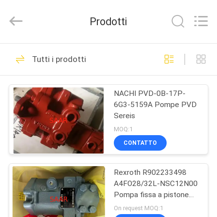
2026
Saar
HK
Prodotti
Electronic
Limited.
All
Rights
Reserved.
CASA
919
Tutti i prodotti
Rexroth pompa
PRODOTTI
idraulica
NACHI PVD-0B-17P-
6G3-5159A Pompe PVD
CIRCA
Sereis
NOI
MOQ:1
CONTATTO
1032
GIRO
Rexroth valvole
Rexroth R902233498
DELLA
A4FO28/32L-NSC12N00
FABBRICA
idrauliche
Pompa fissa a pistone
assiale della serie A4FO
On request MOQ:1