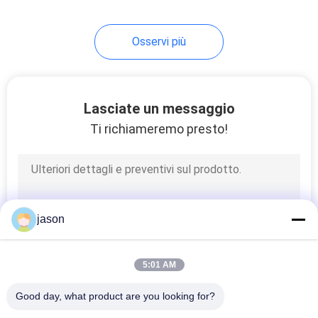
127
Osservi più
pompa idraulica
industriale
Lasciate un messaggio
Ti richiameremo presto!
242
Pompa idraulica di
jason
Eaton Vickers
5:01 AM
Good day, what product are you looking for?