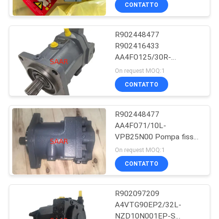
CONTROLLO
CONTATTO
DI
R902448477
QUALITÀ
45
R902416433
AA4FO125/30R-
Elemento filtrante di
CONTATTICI
PZB25N00 Pompa fissa
On request MOQ:1
Rexroth
a pistone assiale della
CONTATTO
serie A4FO
RICHIEDA
R902448477
UNA
AA4FO71/10L-
CITAZIONE
VPB25N00 Pompa fissa
38
a pistone assiale della
On request MOQ:1
serie A4FO
Pompa idraulica di
MAPPA
CONTATTO
DEL
Yuken
R902097209
SITO
A4VTG90EP2/32L-
NZD10N001EP-S