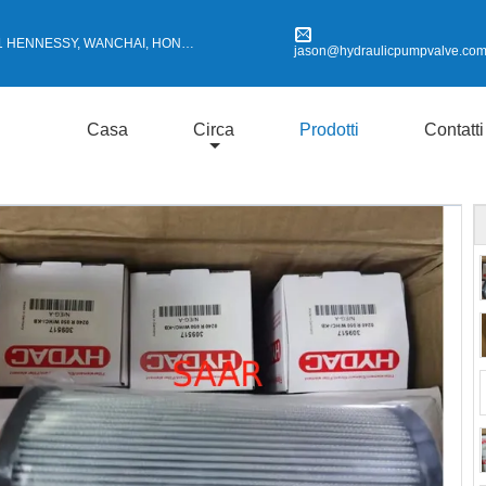
HENNESSY, WANCHAI, HONG KONG
jason@hydraulicpumpvalve.co
Casa
Circa
Prodotti
Contatti