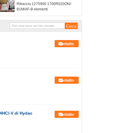
Ritraccia 1275900 1700R020ON/-
B1M/AF-B elementi
Contatto
Contatto
H4HC/-V di Hydac
Contatto