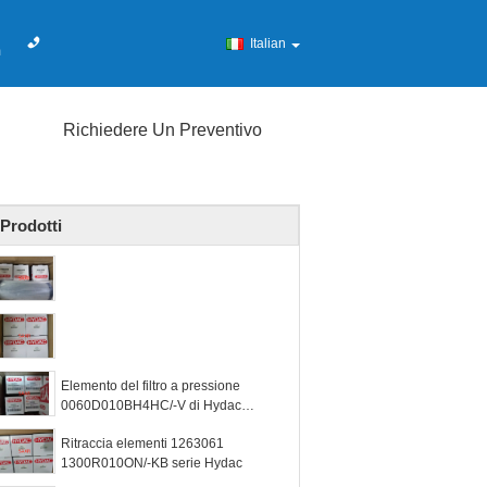
Italian
m
Richiedere Un Preventivo
Prodotti
Elemento del filtro a pressione
0060D010BH4HC/-V di Hydac
1253043
Ritraccia elementi 1263061
1300R010ON/-KB serie Hydac