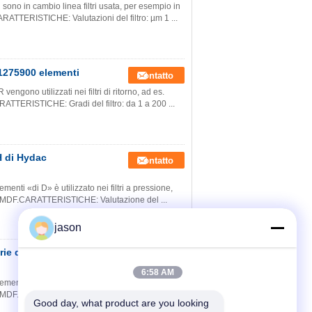
 sono in cambio linea filtri usata, per esempio in
RATTERISTICHE: Valutazioni del filtro: µm 1 ...
1275900 elementi
Contatto
engono utilizzati nei filtri di ritorno, ad es.
TTERISTICHE: Gradi del filtro: da 1 a 200 ...
H di Hydac
Contatto
ementi «di D» è utilizzato nei filtri a pressione,
, MDF.CARATTERISTICHE: Valutazione del ...
jason
serie di 0110D005ON
Contatto
6:58 AM
ementi «di D» è utilizzato nei filtri a pressione,
, MDF.CARATTERISTICHE: Valutazione del ...
Good day, what product are you looking 