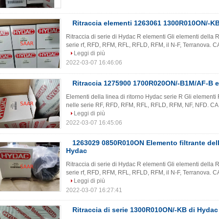
Ritraccia elementi 1263061 1300R010ON/-KB
Ritraccia di serie di Hydac R elementi Gli elementi della R
serie rf, RFD, RFM, RFL, RFLD, RFM, il N-F, Terranova. CA
Leggi di più
2022-03-07 16:46:06
Ritraccia 1275900 1700R020ON/-B1M/AF-B e
Elementi della linea di ritorno Hydac serie R Gli elementi R v
nelle serie RF, RFD, RFM, RFL, RFLD, RFM, NF, NFD. CARA
Leggi di più
2022-03-07 16:45:06
1263029 0850R010ON Elemento filtrante della
Hydac
Ritraccia di serie di Hydac R elementi Gli elementi della R
serie rf, RFD, RFM, RFL, RFLD, RFM, il N-F, Terranova. CA
Leggi di più
2022-03-07 16:27:41
Ritraccia di serie 1300R010ON/-KB di Hydac