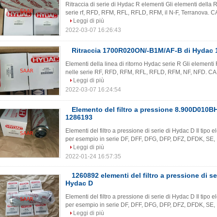
Ritraccia di serie di Hydac R elementi Gli elementi della R
serie rf, RFD, RFM, RFL, RFLD, RFM, il N-F, Terranova. CA
Leggi di più
2022-03-07 16:26:43
Ritraccia 1700R020ON/-B1M/AF-B di Hydac 
Elementi della linea di ritorno Hydac serie R Gli elementi R v
nelle serie RF, RFD, RFM, RFL, RFLD, RFM, NF, NFD. CARA
Leggi di più
2022-03-07 16:24:54
Elemento del filtro a pressione 8.900D010B
1286193
Elementi del filtro a pressione di serie di Hydac D Il tipo el
per esempio in serie DF, DFF, DFG, DFP, DFZ, DFDK, SE
Leggi di più
2022-01-24 16:57:35
1260892 elementi del filtro a pressione di 
Hydac D
Elementi del filtro a pressione di serie di Hydac D Il tipo el
per esempio in serie DF, DFF, DFG, DFP, DFZ, DFDK, SE
Leggi di più