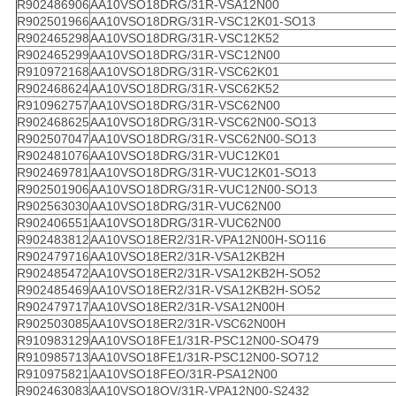
R902486906
AA10VSO18DRG/31R-VSA12N00
R902501966
AA10VSO18DRG/31R-VSC12K01-SO13
R902465298
AA10VSO18DRG/31R-VSC12K52
R902465299
AA10VSO18DRG/31R-VSC12N00
R910972168
AA10VSO18DRG/31R-VSC62K01
R902468624
AA10VSO18DRG/31R-VSC62K52
R910962757
AA10VSO18DRG/31R-VSC62N00
R902468625
AA10VSO18DRG/31R-VSC62N00-SO13
R902507047
AA10VSO18DRG/31R-VSC62N00-SO13
R902481076
AA10VSO18DRG/31R-VUC12K01
R902469781
AA10VSO18DRG/31R-VUC12K01-SO13
R902501906
AA10VSO18DRG/31R-VUC12N00-SO13
R902563030
AA10VSO18DRG/31R-VUC62N00
R902406551
AA10VSO18DRG/31R-VUC62N00
R902483812
AA10VSO18ER2/31R-VPA12N00H-SO116
R902479716
AA10VSO18ER2/31R-VSA12KB2H
R902485472
AA10VSO18ER2/31R-VSA12KB2H-SO52
R902485469
AA10VSO18ER2/31R-VSA12KB2H-SO52
R902479717
AA10VSO18ER2/31R-VSA12N00H
R902503085
AA10VSO18ER2/31R-VSC62N00H
R910983129
AA10VSO18FE1/31R-PSC12N00-SO479
R910985713
AA10VSO18FE1/31R-PSC12N00-SO712
R910975821
AA10VSO18FEO/31R-PSA12N00
R902463083
AA10VSO18OV/31R-VPA12N00-S2432