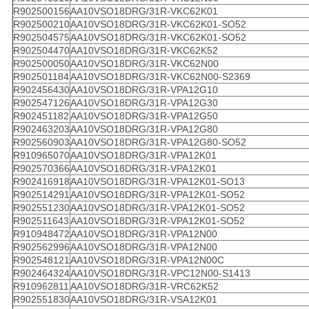
R902500156
AA10VSO18DRG/31R-VKC62K01
R902500210
AA10VSO18DRG/31R-VKC62K01-SO52
R902504575
AA10VSO18DRG/31R-VKC62K01-SO52
R902504470
AA10VSO18DRG/31R-VKC62K52
R902500050
AA10VSO18DRG/31R-VKC62N00
R902501184
AA10VSO18DRG/31R-VKC62N00-S2369
R902456430
AA10VSO18DRG/31R-VPA12G10
R902547126
AA10VSO18DRG/31R-VPA12G30
R902451182
AA10VSO18DRG/31R-VPA12G50
R902463203
AA10VSO18DRG/31R-VPA12G80
R902560903
AA10VSO18DRG/31R-VPA12G80-SO52
R910965070
AA10VSO18DRG/31R-VPA12K01
R902570366
AA10VSO18DRG/31R-VPA12K01
R902416918
AA10VSO18DRG/31R-VPA12K01-SO13
R902514291
AA10VSO18DRG/31R-VPA12K01-SO52
R902551230
AA10VSO18DRG/31R-VPA12K01-SO52
R902511643
AA10VSO18DRG/31R-VPA12K01-SO52
R910948472
AA10VSO18DRG/31R-VPA12N00
R902562996
AA10VSO18DRG/31R-VPA12N00
R902548121
AA10VSO18DRG/31R-VPA12N00C
R902464324
AA10VSO18DRG/31R-VPC12N00-S1413
R910962811
AA10VSO18DRG/31R-VRC62K52
R902551830
AA10VSO18DRG/31R-VSA12K01