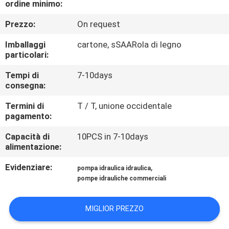
ordine minimo:
CONTROLLO
DI
Prezzo:
On request
QUALITÀ
Imballaggi
cartone, sSAARola di legno
particolari:
CONTATTICI
Tempi di
7-10days
consegna:
RICHIEDA
Termini di
T / T, unione occidentale
pagamento:
UNA
Capacità di
10PCS in 7-10days
CITAZIONE
alimentazione:
Evidenziare:
,
pompa idraulica idraulica
MAPPA
pompe idrauliche commerciali
DEL
SITO
MIGLIOR PREZZO