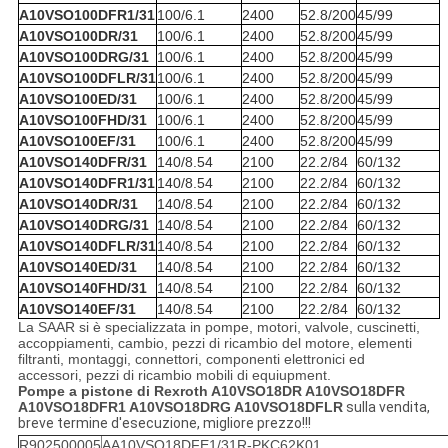
A10VSO100DFR1/31
100/6.1
2400
52.8/200
45/99
A10VSO100DR/31
100/6.1
2400
52.8/200
45/99
A10VSO100DRG/31
100/6.1
2400
52.8/200
45/99
A10VSO100DFLR/31
100/6.1
2400
52.8/200
45/99
A10VSO100ED/31
100/6.1
2400
52.8/200
45/99
A10VSO100FHD/31
100/6.1
2400
52.8/200
45/99
A10VSO100EF/31
100/6.1
2400
52.8/200
45/99
A10VSO140DFR/31
140/8.54
2100
22.2/84
60/132
A10VSO140DFR1/31
140/8.54
2100
22.2/84
60/132
A10VSO140DR/31
140/8.54
2100
22.2/84
60/132
A10VSO140DRG/31
140/8.54
2100
22.2/84
60/132
A10VSO140DFLR/31
140/8.54
2100
22.2/84
60/132
A10VSO140ED/31
140/8.54
2100
22.2/84
60/132
A10VSO140FHD/31
140/8.54
2100
22.2/84
60/132
A10VSO140EF/31
140/8.54
2100
22.2/84
60/132
La SAAR si è specializzata in pompe, motori, valvole, cuscinetti,
accoppiamenti, cambio, pezzi di ricambio del motore, elementi
filtranti, montaggi, connettori, componenti elettronici ed
accessori, pezzi di ricambio mobili di equiupment.
Pompe a pistone di Rexroth A10VSO18DR A10VSO18DFR
A10VSO18DFR1 A10VSO18DRG A10VSO18DFLR
sulla vendita,
breve termine d'esecuzione, migliore prezzo!!!
R902500005
AA10VSO18DFE1/31R-PKC62K01