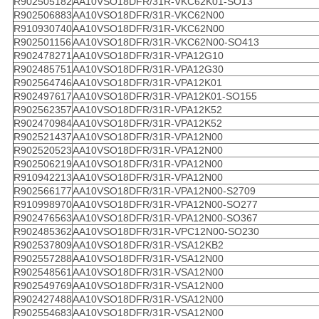
R902505182
AA10VSO18DFR/31R-VKC62K01-SO13
R902506883
AA10VSO18DFR/31R-VKC62N00
R910930740
AA10VSO18DFR/31R-VKC62N00
R902501156
AA10VSO18DFR/31R-VKC62N00-SO413
R902478271
AA10VSO18DFR/31R-VPA12G10
R902485751
AA10VSO18DFR/31R-VPA12G30
R902564746
AA10VSO18DFR/31R-VPA12K01
R902497617
AA10VSO18DFR/31R-VPA12K01-SO155
R902562357
AA10VSO18DFR/31R-VPA12K52
R902470984
AA10VSO18DFR/31R-VPA12K52
R902521437
AA10VSO18DFR/31R-VPA12N00
R902520523
AA10VSO18DFR/31R-VPA12N00
R902506219
AA10VSO18DFR/31R-VPA12N00
R910942213
AA10VSO18DFR/31R-VPA12N00
R902566177
AA10VSO18DFR/31R-VPA12N00-S2709
R910998970
AA10VSO18DFR/31R-VPA12N00-SO277
R902476563
AA10VSO18DFR/31R-VPA12N00-SO367
R902485362
AA10VSO18DFR/31R-VPC12N00-SO230
R902537809
AA10VSO18DFR/31R-VSA12KB2
R902557288
AA10VSO18DFR/31R-VSA12N00
R902548561
AA10VSO18DFR/31R-VSA12N00
R902549769
AA10VSO18DFR/31R-VSA12N00
R902427488
AA10VSO18DFR/31R-VSA12N00
R902554683
AA10VSO18DFR/31R-VSA12N00