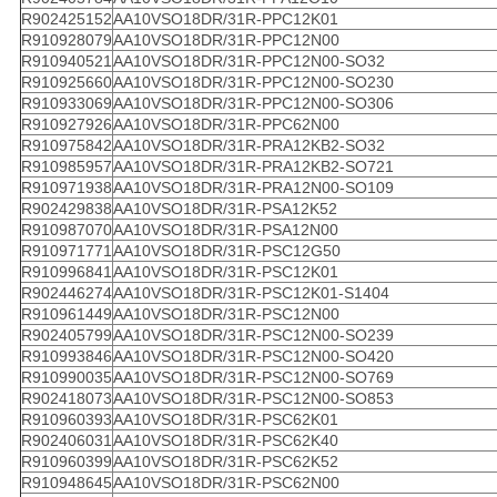
R902425152
AA10VSO18DR/31R-PPC12K01
R910928079
AA10VSO18DR/31R-PPC12N00
R910940521
AA10VSO18DR/31R-PPC12N00-SO32
R910925660
AA10VSO18DR/31R-PPC12N00-SO230
R910933069
AA10VSO18DR/31R-PPC12N00-SO306
R910927926
AA10VSO18DR/31R-PPC62N00
R910975842
AA10VSO18DR/31R-PRA12KB2-SO32
R910985957
AA10VSO18DR/31R-PRA12KB2-SO721
R910971938
AA10VSO18DR/31R-PRA12N00-SO109
R902429838
AA10VSO18DR/31R-PSA12K52
R910987070
AA10VSO18DR/31R-PSA12N00
R910971771
AA10VSO18DR/31R-PSC12G50
R910996841
AA10VSO18DR/31R-PSC12K01
R902446274
AA10VSO18DR/31R-PSC12K01-S1404
R910961449
AA10VSO18DR/31R-PSC12N00
R902405799
AA10VSO18DR/31R-PSC12N00-SO239
R910993846
AA10VSO18DR/31R-PSC12N00-SO420
R910990035
AA10VSO18DR/31R-PSC12N00-SO769
R902418073
AA10VSO18DR/31R-PSC12N00-SO853
R910960393
AA10VSO18DR/31R-PSC62K01
R902406031
AA10VSO18DR/31R-PSC62K40
R910960399
AA10VSO18DR/31R-PSC62K52
R910948645
AA10VSO18DR/31R-PSC62N00