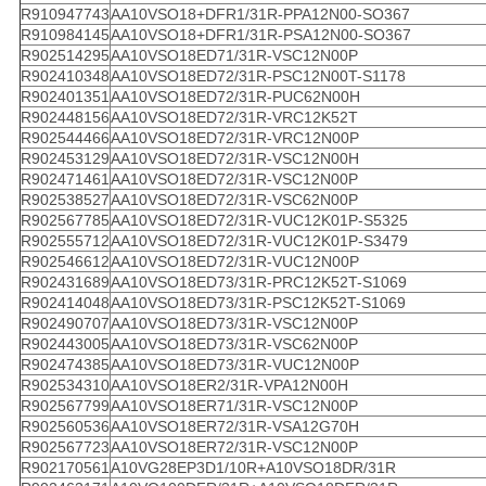
R910947743
AA10VSO18+DFR1/31R-PPA12N00-SO367
R910984145
AA10VSO18+DFR1/31R-PSA12N00-SO367
R902514295
AA10VSO18ED71/31R-VSC12N00P
R902410348
AA10VSO18ED72/31R-PSC12N00T-S1178
R902401351
AA10VSO18ED72/31R-PUC62N00H
R902448156
AA10VSO18ED72/31R-VRC12K52T
R902544466
AA10VSO18ED72/31R-VRC12N00P
R902453129
AA10VSO18ED72/31R-VSC12N00H
R902471461
AA10VSO18ED72/31R-VSC12N00P
R902538527
AA10VSO18ED72/31R-VSC62N00P
R902567785
AA10VSO18ED72/31R-VUC12K01P-S5325
R902555712
AA10VSO18ED72/31R-VUC12K01P-S3479
R902546612
AA10VSO18ED72/31R-VUC12N00P
R902431689
AA10VSO18ED73/31R-PRC12K52T-S1069
R902414048
AA10VSO18ED73/31R-PSC12K52T-S1069
R902490707
AA10VSO18ED73/31R-VSC12N00P
R902443005
AA10VSO18ED73/31R-VSC62N00P
R902474385
AA10VSO18ED73/31R-VUC12N00P
R902534310
AA10VSO18ER2/31R-VPA12N00H
R902567799
AA10VSO18ER71/31R-VSC12N00P
R902560536
AA10VSO18ER72/31R-VSA12G70H
R902567723
AA10VSO18ER72/31R-VSC12N00P
R902170561
A10VG28EP3D1/10R+A10VSO18DR/31R