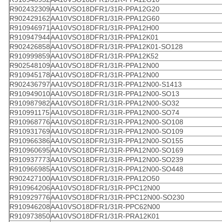
R902432309
AA10VSO18DFR1/31R-PPA12G20
R902429162
AA10VSO18DFR1/31R-PPA12G60
R910946971
AA10VSO18DFR1/31R-PPA12H00
R910947944
AA10VSO18DFR1/31R-PPA12K01
R902426858
AA10VSO18DFR1/31R-PPA12K01-SO128
R910999859
AA10VSO18DFR1/31R-PPA12K52
R902548109
AA10VSO18DFR1/31R-PPA12N00
R910945178
AA10VSO18DFR1/31R-PPA12N00
R902436797
AA10VSO18DFR1/31R-PPA12N00-S1413
R910949010
AA10VSO18DFR1/31R-PPA12N00-SO13
R910987982
AA10VSO18DFR1/31R-PPA12N00-SO32
R910991175
AA10VSO18DFR1/31R-PPA12N00-SO74
R910968776
AA10VSO18DFR1/31R-PPA12N00-SO108
R910931769
AA10VSO18DFR1/31R-PPA12N00-SO109
R910966386
AA10VSO18DFR1/31R-PPA12N00-SO155
R910960695
AA10VSO18DFR1/31R-PPA12N00-SO169
R910937773
AA10VSO18DFR1/31R-PPA12N00-SO239
R910966985
AA10VSO18DFR1/31R-PPA12N00-SO448
R902427100
AA10VSO18DFR1/31R-PPA12O50
R910964206
AA10VSO18DFR1/31R-PPC12N00
R910929776
AA10VSO18DFR1/31R-PPC12N00-SO230
R910946208
AA10VSO18DFR1/31R-PPC62N00
R910973850
AA10VSO18DFR1/31R-PRA12K01