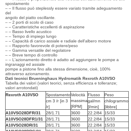
spostamento
– – Il flusso può steplessly essere variato tramite adeguamento
del
angolo del piatto oscillante.
– – 2 porti di scolo di caso
– – Caratteristiche eccellenti di aspirazione
– – Basso livello acustico
– – Tempo di impiego lungo
– – Capacità di carico assiale e radiale dell'albero motore
– – Rapporto favorevole di potere/peso
– – Gamma versatile del regolatore
– – Breve tempo di controllo
– – L'azionamento diretto è adatto ad aggiungere le pompe a
ingranaggi ed assiale
pompe a pistone fino alla stessa dimensione, cioè, 100%
attraverso azionamento.
Dati tecnici Brueninghaus Hydromatik Rexroth A10VSO
Tabella dei valori (valori teorici, senza efficienza e tolleranze;
valori arrotondati)
Rexroth A10VSO
Spostamento
Velocità
Flusso
Peso
massima
cm 3 /r [in 3
gal/mn
chilogrammo
[RPM]
/r]
[l/min]
[libbre]
A10VSO28DFR/31
28/1.71
3600
22.2/84
15/33
A10VSO28DFR1/31
28/1.71
3600
22.2/84
15/33
A10VSO28DR/31
28/1.71
3600
22.2/84
15/33