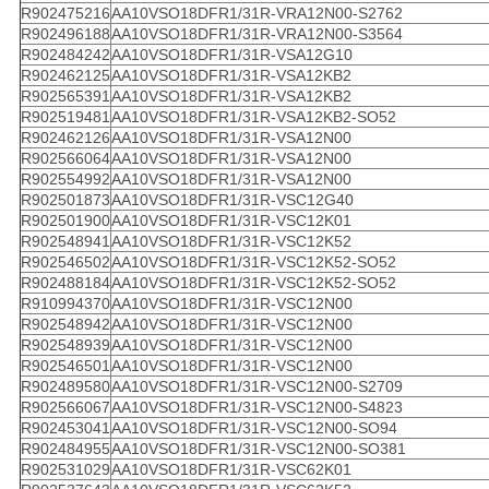
R902475216
AA10VSO18DFR1/31R-VRA12N00-S2762
R902496188
AA10VSO18DFR1/31R-VRA12N00-S3564
R902484242
AA10VSO18DFR1/31R-VSA12G10
R902462125
AA10VSO18DFR1/31R-VSA12KB2
R902565391
AA10VSO18DFR1/31R-VSA12KB2
R902519481
AA10VSO18DFR1/31R-VSA12KB2-SO52
R902462126
AA10VSO18DFR1/31R-VSA12N00
R902566064
AA10VSO18DFR1/31R-VSA12N00
R902554992
AA10VSO18DFR1/31R-VSA12N00
R902501873
AA10VSO18DFR1/31R-VSC12G40
R902501900
AA10VSO18DFR1/31R-VSC12K01
R902548941
AA10VSO18DFR1/31R-VSC12K52
R902546502
AA10VSO18DFR1/31R-VSC12K52-SO52
R902488184
AA10VSO18DFR1/31R-VSC12K52-SO52
R910994370
AA10VSO18DFR1/31R-VSC12N00
R902548942
AA10VSO18DFR1/31R-VSC12N00
R902548939
AA10VSO18DFR1/31R-VSC12N00
R902546501
AA10VSO18DFR1/31R-VSC12N00
R902489580
AA10VSO18DFR1/31R-VSC12N00-S2709
R902566067
AA10VSO18DFR1/31R-VSC12N00-S4823
R902453041
AA10VSO18DFR1/31R-VSC12N00-SO94
R902484955
AA10VSO18DFR1/31R-VSC12N00-SO381
R902531029
AA10VSO18DFR1/31R-VSC62K01