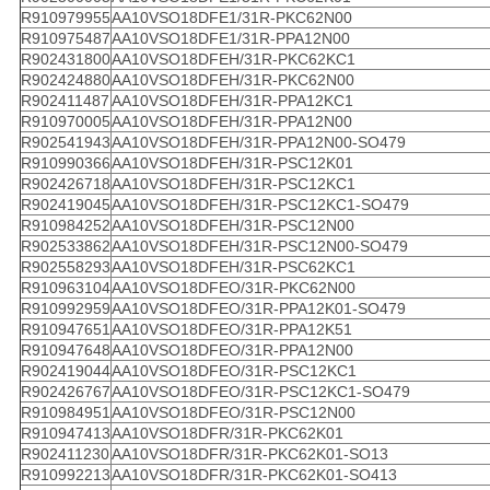
R910979955
AA10VSO18DFE1/31R-PKC62N00
R910975487
AA10VSO18DFE1/31R-PPA12N00
R902431800
AA10VSO18DFEH/31R-PKC62KC1
R902424880
AA10VSO18DFEH/31R-PKC62N00
R902411487
AA10VSO18DFEH/31R-PPA12KC1
R910970005
AA10VSO18DFEH/31R-PPA12N00
R902541943
AA10VSO18DFEH/31R-PPA12N00-SO479
R910990366
AA10VSO18DFEH/31R-PSC12K01
R902426718
AA10VSO18DFEH/31R-PSC12KC1
R902419045
AA10VSO18DFEH/31R-PSC12KC1-SO479
R910984252
AA10VSO18DFEH/31R-PSC12N00
R902533862
AA10VSO18DFEH/31R-PSC12N00-SO479
R902558293
AA10VSO18DFEH/31R-PSC62KC1
R910963104
AA10VSO18DFEO/31R-PKC62N00
R910992959
AA10VSO18DFEO/31R-PPA12K01-SO479
R910947651
AA10VSO18DFEO/31R-PPA12K51
R910947648
AA10VSO18DFEO/31R-PPA12N00
R902419044
AA10VSO18DFEO/31R-PSC12KC1
R902426767
AA10VSO18DFEO/31R-PSC12KC1-SO479
R910984951
AA10VSO18DFEO/31R-PSC12N00
R910947413
AA10VSO18DFR/31R-PKC62K01
R902411230
AA10VSO18DFR/31R-PKC62K01-SO13
R910992213
AA10VSO18DFR/31R-PKC62K01-SO413