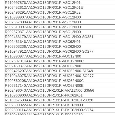
R910997876
AA10VSO18DFR/31R-VSC12K01
R902452612
AA10VSO18DFR/31R-VSC12K01E
R902496291
AA10VSO18DFR/31R-VSC12K52
R910999907
AA10VSO18DFR/31R-VSC12N00
R902567800
AA10VSO18DFR/31R-VSC12N00
R902510097
AA10VSO18DFR/31R-VSC12N00
R902570371
AA10VSO18DFR/31R-VSC12N00
R902463179
AA10VSO18DFR/31R-VSC12N00-SO381
R902461646
AA10VSO18DFR/31R-VSC62K01
R902503236
AA10VSO18DFR/31R-VSC62N00
R910947912
AA10VSO18DFR/31R-VSC62N00-SO277
R910990977
AA10VSO18DFR/31R-VUC12N00
R902507014
AA10VSO18DFR/31R-VUC12N00C
R902459377
AA10VSO18DFR/31R-VUC62N00
R902426207
AA10VSO18DFR/31R-VUC62N00-S1548
R910943075
AA10VSO18DFR/31R-VUC62N00-SO277
R902560208
AA10VSO18DFR/31R-VUC62N00C
R902517140
AA10VSO18DFR/31R-VUC62N00E
R902496043
AA10VSO18DFR1/31R-VPA12N00-S3556
R910960900
AA10VSO18DFR1/31R-PKC62K01
R910967530
AA10VSO18DFR1/31R-PKC62K01-SO20
R902500022
AA10VSO18DFR1/31R-PKC62N00
R902500114
AA10VSO18DFR1/31R-PKC62N00-SO74
R910948932
AA10VSO18DFR1/31R-PPA12G10