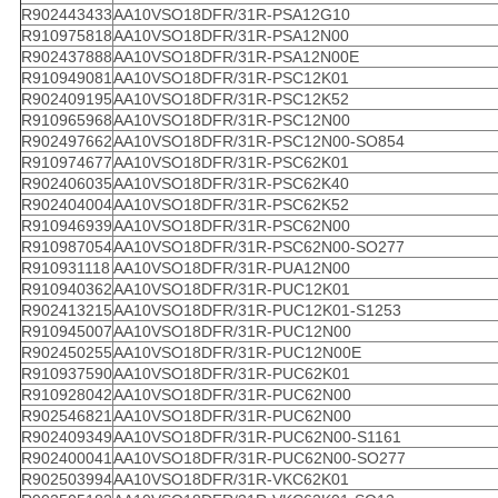
R902443433
AA10VSO18DFR/31R-PSA12G10
R910975818
AA10VSO18DFR/31R-PSA12N00
R902437888
AA10VSO18DFR/31R-PSA12N00E
R910949081
AA10VSO18DFR/31R-PSC12K01
R902409195
AA10VSO18DFR/31R-PSC12K52
R910965968
AA10VSO18DFR/31R-PSC12N00
R902497662
AA10VSO18DFR/31R-PSC12N00-SO854
R910974677
AA10VSO18DFR/31R-PSC62K01
R902406035
AA10VSO18DFR/31R-PSC62K40
R902404004
AA10VSO18DFR/31R-PSC62K52
R910946939
AA10VSO18DFR/31R-PSC62N00
R910987054
AA10VSO18DFR/31R-PSC62N00-SO277
R910931118
AA10VSO18DFR/31R-PUA12N00
R910940362
AA10VSO18DFR/31R-PUC12K01
R902413215
AA10VSO18DFR/31R-PUC12K01-S1253
R910945007
AA10VSO18DFR/31R-PUC12N00
R902450255
AA10VSO18DFR/31R-PUC12N00E
R910937590
AA10VSO18DFR/31R-PUC62K01
R910928042
AA10VSO18DFR/31R-PUC62N00
R902546821
AA10VSO18DFR/31R-PUC62N00
R902409349
AA10VSO18DFR/31R-PUC62N00-S1161
R902400041
AA10VSO18DFR/31R-PUC62N00-SO277
R902503994
AA10VSO18DFR/31R-VKC62K01