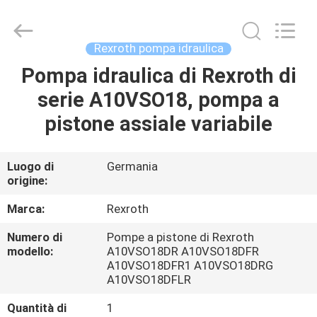
2026
Saar
HK
Electronic
Limited.
Rexroth pompa idraulica
All
Rights
Reserved.
Pompa idraulica di Rexroth di
CASA
serie A10VSO18, pompa a
PRODOTTI
pistone assiale variabile
CIRCA
Luogo di
Germania
origine:
NOI
Marca:
Rexroth
GIRO
Numero di
Pompe a pistone di Rexroth
modello:
A10VSO18DR A10VSO18DFR
DELLA
A10VSO18DFR1 A10VSO18DRG
FABBRICA
A10VSO18DFLR
Quantità di
1