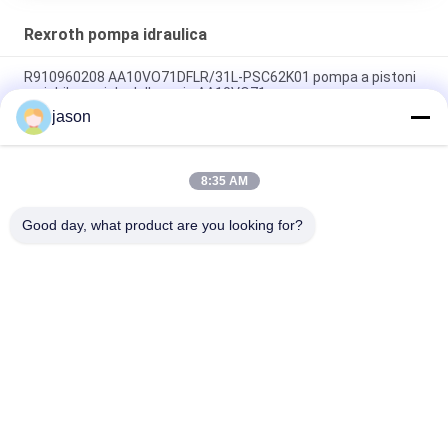
Rexroth pompa idraulica
R910960208 AA10VO71DFLR/31L-PSC62K01 pompa a pistoni
variabile assiale della serie AA10VO71
jason
R910945652 AA10VO71DRG/31L-PSC62N00 pompa a pistoni
variabile assiale della serie AA10VO71
8:35 AM
R902447189 AA10VO71DR/31L-PSC12N00 pompa a pistoni
variabile assiale della serie AA10VO71
Good day, what product are you looking for?
Categorie popolari
Tutti
Rexroth Pompa 
Rexroth Valvole 
Idraulica
Idrauliche
Elemento Filtrante 
Pompa Idraulica Di 
Di Rexroth
Yuken
Valvola Idraulica Di 
Elemento Filtrante 