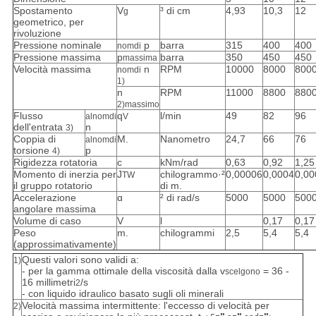
Spostamento
V
³ di cm
4,93
10,3
12
g
geometrico, per
rivoluzione
Pressione nominale
p
barra
315
400
400
nomdi
Pressione massima
p
barra
350
450
450
massima
Velocità massima
n
RPM
10000
8000
800
nomdi
1)
n
RPM
11000
8800
880
2)
massimo
Flusso
q
l/min
49
82
96
alnomdi
V
dell'entrata
n
3)
Coppia di
M.
Nanometro
24,7
66
76
alnomdi
torsione
p
4)
Rigidezza rotatoria
c
kNm/rad
0,63
0,92
1,25
Momento di inerzia per
J
chilogrammo·²
0,00006
0,0004
0,00
TW
il gruppo rotatorio
di m.
Accelerazione
ɑ
² di rad/s
5000
5000
500
angolare massima
Volume di caso
V
l
0,17
0,17
Peso
m.
chilogrammi
2,5
5,4
5,4
(approssimativamente)
Questi valori sono validi a:
1)
- per la gamma ottimale della viscosità dalla v
= 36 -
scelgono
16 millimetri
/s
2
- con liquido idraulico basato sugli oli minerali
Velocità massima intermittente: l'eccesso di velocità per
2)