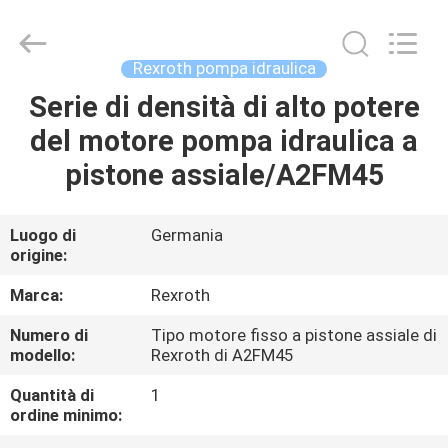
2026
Saar
HK
Electronic
Limited.
Rexroth pompa idraulica
All
Rights
Reserved.
Serie di densità di alto potere
CASA
del motore pompa idraulica a
PRODOTTI
pistone assiale/A2FM45
CIRCA
Luogo di
Germania
origine:
NOI
Marca:
Rexroth
GIRO
Numero di
Tipo motore fisso a pistone assiale di
modello:
Rexroth di A2FM45
DELLA
FABBRICA
Quantità di
1
ordine minimo: