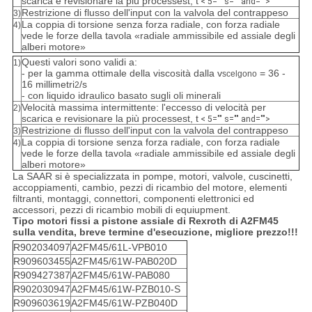
scarica e revisionare la più processest, t
< 5="" s="" and="">
Restrizione di flusso dell'input con la valvola del contrappeso
3)
La coppia di torsione senza forza radiale, con forza radiale
4)
vede le forze della tavola «radiale ammissibile ed assiale degli
alberi motore»
Questi valori sono validi a:
1)
- per la gamma ottimale della viscosità dalla v
= 36 -
scelgono
16 millimetri
/s
2
- con liquido idraulico basato sugli oli minerali
Velocità massima intermittente: l'eccesso di velocità per
2)
scarica e revisionare la più processest, t
< 5="" s="" and="">
Restrizione di flusso dell'input con la valvola del contrappeso
3)
La coppia di torsione senza forza radiale, con forza radiale
4)
vede le forze della tavola «radiale ammissibile ed assiale degli
alberi motore»
La SAAR si è specializzata in pompe, motori, valvole, cuscinetti,
accoppiamenti, cambio, pezzi di ricambio del motore, elementi
filtranti, montaggi, connettori, componenti elettronici ed
accessori, pezzi di ricambio mobili di equiupment.
Tipo motori fissi a pistone assiale di Rexroth di A2FM45
sulla vendita, breve termine d'esecuzione, migliore prezzo!!!
R902034097
A2FM45/61L-VPB010
R909603455
A2FM45/61W-PAB020D
R909427387
A2FM45/61W-PAB080
R902030947
A2FM45/61W-PZB010-S
R909603619
A2FM45/61W-PZB040D