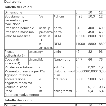
Dati tecnici
Tabella dei valori
Dimensione
5
10
12
Spostamento
V
³ di cm
4,93
10,3
12
g
geometrico, per
rivoluzione
Pressione nominale
p
barra
315
400
400
nomdi
Pressione massima
p
barra
350
450
450
massima
Velocità massima
n
RPM
10000
8000
800
nomdi
1)
n
RPM
11000
8800
880
2)
massimo
Flusso
q
l/min
49
82
96
alnomdi
V
dell'entrata
n
3)
Coppia di
M.
Nanometro
24,7
66
76
alnomdi
torsione
p
4)
Rigidezza rotatoria
c
kNm/rad
0,63
0,92
1,25
Momento di inerzia per
J
chilogrammo·²
0,00006
0,0004
0,00
TW
il gruppo rotatorio
di m.
Accelerazione
ɑ
² di rad/s
5000
5000
500
angolare massima
Volume di caso
V
l
0,17
0,17
Peso
m.
chilogrammi
2,5
5,4
5,4
(approssimativamente)
Tabella dei valori
Dimensione
5
10
12