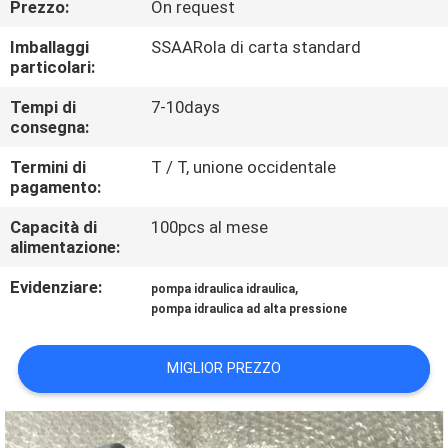
Prezzo:
On request
CONTROLLO
DI
Imballaggi
SSAARola di carta standard
particolari:
QUALITÀ
Tempi di
7-10days
consegna:
CONTATTICI
Termini di
T / T, unione occidentale
pagamento:
RICHIEDA
Capacità di
100pcs al mese
UNA
alimentazione:
CITAZIONE
Evidenziare:
,
pompa idraulica idraulica
pompa idraulica ad alta pressione
MAPPA
MIGLIOR PREZZO
DEL
SITO