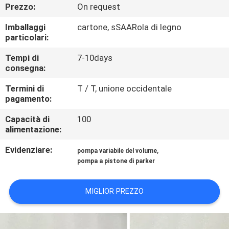
CONTROLLO
Prezzo:
On request
DI
Imballaggi
cartone, sSAARola di legno
particolari:
QUALITÀ
Tempi di
7-10days
consegna:
CONTATTICI
Termini di
T / T, unione occidentale
pagamento:
RICHIEDA
Capacità di
100
UNA
alimentazione:
CITAZIONE
Evidenziare:
,
pompa variabile del volume
pompa a pistone di parker
MAPPA
DEL
MIGLIOR PREZZO
SITO