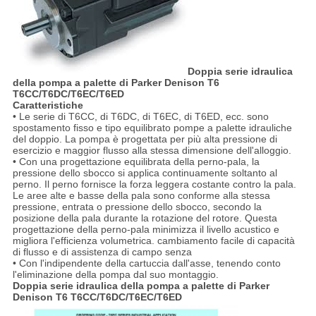
Doppia serie idraulica
della pompa a palette di Parker Denison T6
T6CC/T6DC/T6EC/T6ED
Caratteristiche
• Le serie di T6CC, di T6DC, di T6EC, di T6ED, ecc. sono
spostamento fisso e tipo equilibrato pompe a palette idrauliche
del doppio. La pompa è progettata per più alta pressione di
esercizio e maggior flusso alla stessa dimensione dell'alloggio.
• Con una progettazione equilibrata della perno-pala, la
pressione dello sbocco si applica continuamente soltanto al
perno. Il perno fornisce la forza leggera costante contro la pala.
Le aree alte e basse della pala sono conforme alla stessa
pressione, entrata o pressione dello sbocco, secondo la
posizione della pala durante la rotazione del rotore. Questa
progettazione della perno-pala minimizza il livello acustico e
migliora l'efficienza volumetrica. cambiamento facile di capacità
di flusso e di assistenza di campo senza
• Con l'indipendente della cartuccia dall'asse, tenendo conto
l'eliminazione della pompa dal suo montaggio.
Doppia serie idraulica della pompa a palette di Parker
Denison T6 T6CC/T6DC/T6EC/T6ED