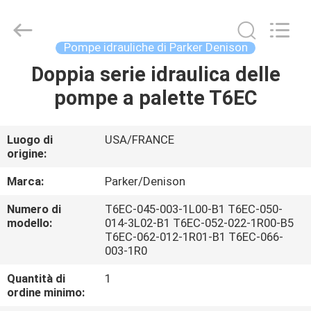
2026
Saar
HK
Electronic
Limited.
Pompe idrauliche di Parker Denison
All
Rights
Reserved.
Doppia serie idraulica delle
CASA
pompe a palette T6EC
PRODOTTI
Luogo di
USA/FRANCE
origine:
CIRCA
NOI
Marca:
Parker/Denison
Numero di
T6EC-045-003-1L00-B1 T6EC-050-
modello:
014-3L02-B1 T6EC-052-022-1R00-B5
GIRO
T6EC-062-012-1R01-B1 T6EC-066-
DELLA
003-1R0
FABBRICA
Quantità di
1
ordine minimo: