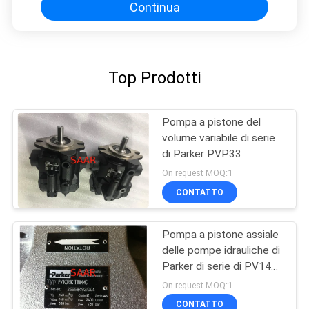
Continua
Top Prodotti
Pompa a pistone del
volume variabile di serie
di Parker PVP33
On request MOQ:1
CONTATTO
Pompa a pistone assiale
delle pompe idrauliche di
Parker di serie di PV140
PV180 a disposizione
On request MOQ:1
CONTATTO