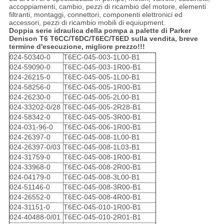
accoppiamenti, cambio, pezzi di ricambio del motore, elementi
filtranti, montaggi, connettori, componenti elettronici ed
accessori, pezzi di ricambio mobili di equiupment.
Doppia serie idraulica della pompa a palette di Parker
Denison T6 T6CC/T6DC/T6EC/T6ED sulla vendita, breve
termine d'esecuzione, migliore prezzo!!!
024-50340-0
T6EC-045-003-1L00-B1
024-59090-0
T6EC-045-003-1R00-B1
024-26215-0
T6EC-045-005-1L00-B1
024-58256-0
T6EC-045-005-1R00-B1
024-26230-0
T6EC-045-005-2L00-B1
024-33202-0/28
T6EC-045-005-2R28-B1
024-58342-0
T6EC-045-005-3R00-B1
024-031-96-0
T6EC-045-006-1R00-B1
024-26397-0
T6EC-045-008-1L00-B1
024-26397-0/03
T6EC-045-008-1L03-B1
024-31759-0
T6EC-045-008-1R00-B1
024-33968-0
T6EC-045-008-2R00-B1
024-04179-0
T6EC-045-008-3L00-B1
024-51146-0
T6EC-045-008-3R00-B1
024-26552-0
T6EC-045-008-4R00-B1
024-31151-0
T6EC-045-010-1R00-B1
024-40488-0/01
T6EC-045-010-2R01-B1