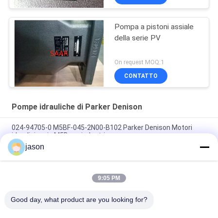
Pompa a pistoni assiale
della serie PV
On request MOQ:1
CONTATTO
Pompe idrauliche di Parker Denison
024-94705-0 M5BF-045-2N00-B102 Parker Denison Motori
idraulici serie M5B per industria
jason
024-49695-0 T6DCCM-B28-B10-B03-1R00-B100 Parker
Denison Triple Vane Pump
9:05 PM
024-91069-0 T7DDBS-B42-B28-B14-2L00-A100 Parker
Denison Triple Vane Pump
Good day, what product are you looking for?
Tutti