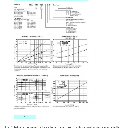
La SAAR si è specializzata in pompe, motori, valvole, cuscinetti,