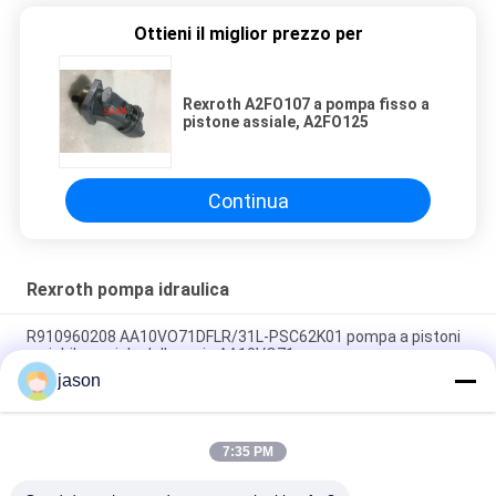
Ottieni il miglior prezzo per
Rexroth A2FO107 a pompa fisso a
pistone assiale, A2FO125
Continua
Rexroth pompa idraulica
R910960208 AA10VO71DFLR/31L-PSC62K01 pompa a pistoni
variabile assiale della serie AA10VO71
jason
R910945652 AA10VO71DRG/31L-PSC62N00 pompa a pistoni
variabile assiale della serie AA10VO71
7:35 PM
R902447189 AA10VO71DR/31L-PSC12N00 pompa a pistoni
variabile assiale della serie AA10VO71