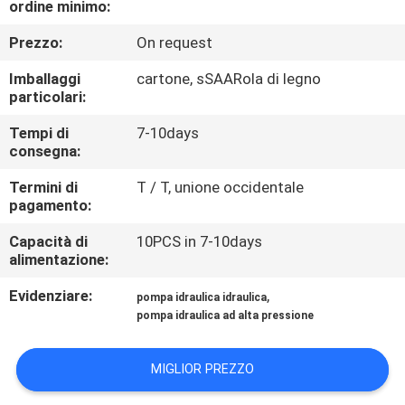
ordine minimo:
CONTROLLO
DI
Prezzo:
On request
QUALITÀ
Imballaggi
cartone, sSAARola di legno
particolari:
CONTATTICI
Tempi di
7-10days
consegna:
RICHIEDA
Termini di
T / T, unione occidentale
pagamento:
UNA
Capacità di
10PCS in 7-10days
CITAZIONE
alimentazione:
Evidenziare:
,
pompa idraulica idraulica
MAPPA
pompa idraulica ad alta pressione
DEL
SITO
MIGLIOR PREZZO