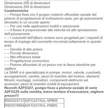
Dimensione 200 di dimensioni
Dimensione 250 di dimensioni
Caratteristiche
– – Pompa fissa con il gruppo rotatorio affusolato assiale del
pistone di progettazione di inclinazione-asse, per gli azionamenti
idrostatici in un circuito aperto
– – Per uso nelle applicazioni mobili e stazionarie
– – Il flusso è proporzionale alla velocità ed allo spostamento
dell'azionamento
– – I cuscinetti dell'albero motore sono progettati per i requisiti di
tempo di impiego del cuscinetto incontrati solitamente in queste
aree
– – Densità di alto potere
– – Piccole dimensioni
– – Alta efficienza totale
– – Progettazione economica
– – Pistone affusolato di un pezzo con le fasce elastiche per
sigillare
La SAAR si è specializzata in pompe, motori, valvole, cuscinetti,
accoppiamenti, cambio, pezzi di ricambio del motore, elementi
filtranti, montaggi, connettori, componenti elettronici ed
accessori, pezzi di ricambio mobili di equiupment.
Rexroth A2FO107, pompe fisse a pistone assiale di serie
A2FO125 sulla vendita, breve termine d'esecuzione, migliore
prezzo!!!
R902024717
A2FO107/61L-NPB05
R902078884
A2FO107/61L-PAB05