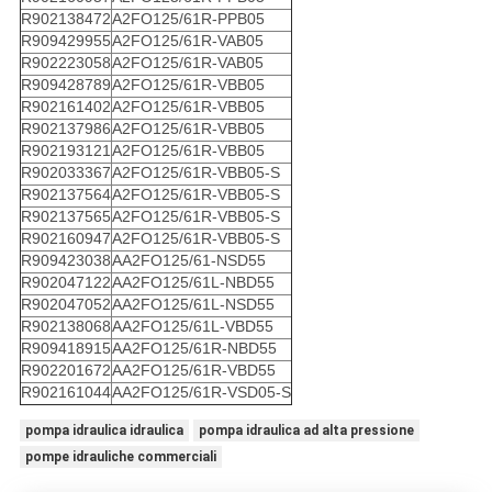
R902138472
A2FO125/61R-PPB05
R909429955
A2FO125/61R-VAB05
R902223058
A2FO125/61R-VAB05
R909428789
A2FO125/61R-VBB05
R902161402
A2FO125/61R-VBB05
R902137986
A2FO125/61R-VBB05
R902193121
A2FO125/61R-VBB05
R902033367
A2FO125/61R-VBB05-S
R902137564
A2FO125/61R-VBB05-S
R902137565
A2FO125/61R-VBB05-S
R902160947
A2FO125/61R-VBB05-S
R909423038
AA2FO125/61-NSD55
R902047122
AA2FO125/61L-NBD55
R902047052
AA2FO125/61L-NSD55
R902138068
AA2FO125/61L-VBD55
R909418915
AA2FO125/61R-NBD55
R902201672
AA2FO125/61R-VBD55
R902161044
AA2FO125/61R-VSD05-S
pompa idraulica idraulica
pompa idraulica ad alta pressione
pompe idrauliche commerciali