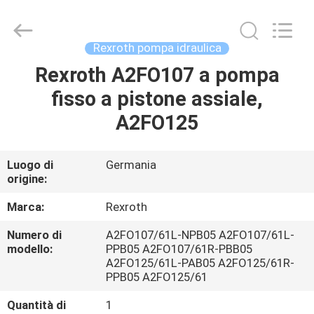
2026
Saar
HK
Electronic
Limited.
Rexroth pompa idraulica
All
Rights
Reserved.
Rexroth A2FO107 a pompa
CASA
fisso a pistone assiale,
PRODOTTI
A2FO125
CIRCA
Luogo di
Germania
origine:
NOI
Marca:
Rexroth
GIRO
Numero di
A2FO107/61L-NPB05 A2FO107/61L-
modello:
PPB05 A2FO107/61R-PBB05
DELLA
A2FO125/61L-PAB05 A2FO125/61R-
FABBRICA
PPB05 A2FO125/61
Quantità di
1