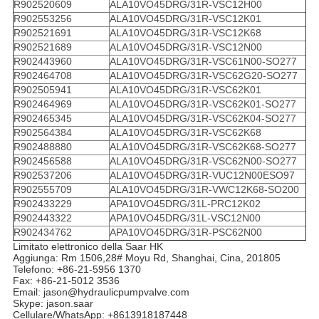
R902520609
ALA10VO45DRG/31R-VSC12H00
R902553256
ALA10VO45DRG/31R-VSC12K01
R902521691
ALA10VO45DRG/31R-VSC12K68
R902521689
ALA10VO45DRG/31R-VSC12N00
R902443960
ALA10VO45DRG/31R-VSC61N00-SO277
R902464708
ALA10VO45DRG/31R-VSC62G20-SO277
R902505941
ALA10VO45DRG/31R-VSC62K01
R902464969
ALA10VO45DRG/31R-VSC62K01-SO277
R902465345
ALA10VO45DRG/31R-VSC62K04-SO277
R902564384
ALA10VO45DRG/31R-VSC62K68
R902488880
ALA10VO45DRG/31R-VSC62K68-SO277
R902456588
ALA10VO45DRG/31R-VSC62N00-SO277
R902537206
ALA10VO45DRG/31R-VUC12N00ESO97
R902555709
ALA10VO45DRG/31R-VWC12K68-SO200
R902433229
APA10VO45DRG/31L-PRC12K02
R902443322
APA10VO45DRG/31L-VSC12N00
R902434762
APA10VO45DRG/31R-PSC62N00
Limitato elettronico della Saar HK
Aggiunga: Rm 1506,28# Moyu Rd, Shanghai, Cina, 201805
Telefono: +86-21-5956 1370
Fax: +86-21-5012 3536
Email: jason@hydraulicpumpvalve.com
Skype: jason.saar
Cellulare/WhatsApp: +8613918187448