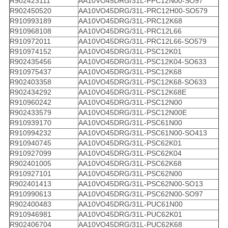
R902423111
AA10VO45DRG/31L-PPC12N00-SO97
R902450520
AA10VO45DRG/31L-PRC12H00-SO579
R910993189
AA10VO45DRG/31L-PRC12K68
R910968108
AA10VO45DRG/31L-PRC12L66
R910972011
AA10VO45DRG/31L-PRC12L66-SO579
R910974152
AA10VO45DRG/31L-PSC12K01
R902435456
AA10VO45DRG/31L-PSC12K04-SO633
R910975437
AA10VO45DRG/31L-PSC12K68
R902403358
AA10VO45DRG/31L-PSC12K68-SO633
R902434292
AA10VO45DRG/31L-PSC12K68E
R910960242
AA10VO45DRG/31L-PSC12N00
R902433579
AA10VO45DRG/31L-PSC12N00E
R910939170
AA10VO45DRG/31L-PSC61N00
R910994232
AA10VO45DRG/31L-PSC61N00-SO413
R910940745
AA10VO45DRG/31L-PSC62K01
R910927099
AA10VO45DRG/31L-PSC62K04
R902401005
AA10VO45DRG/31L-PSC62K68
R910927101
AA10VO45DRG/31L-PSC62N00
R902401413
AA10VO45DRG/31L-PSC62N00-SO13
R910990613
AA10VO45DRG/31L-PSC62N00-SO97
R902400483
AA10VO45DRG/31L-PUC61N00
R910946981
AA10VO45DRG/31L-PUC62K01
R902406704
AA10VO45DRG/31L-PUC62K68