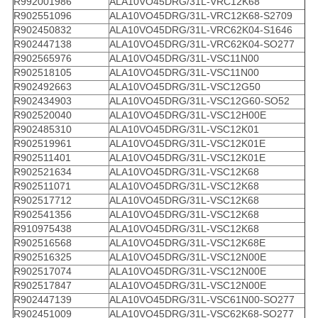
R992001986
ALA10VO45DRG/31L-VRC12K68
R902551096
ALA10VO45DRG/31L-VRC12K68-S2709
R902450832
ALA10VO45DRG/31L-VRC62K04-S1646
R902447138
ALA10VO45DRG/31L-VRC62K04-SO277
R902565976
ALA10VO45DRG/31L-VSC11N00
R902518105
ALA10VO45DRG/31L-VSC11N00
R902492663
ALA10VO45DRG/31L-VSC12G50
R902434903
ALA10VO45DRG/31L-VSC12G60-SO52
R902520040
ALA10VO45DRG/31L-VSC12H00E
R902485310
ALA10VO45DRG/31L-VSC12K01
R902519961
ALA10VO45DRG/31L-VSC12K01E
R902511401
ALA10VO45DRG/31L-VSC12K01E
R902521634
ALA10VO45DRG/31L-VSC12K68
R902511071
ALA10VO45DRG/31L-VSC12K68
R902517712
ALA10VO45DRG/31L-VSC12K68
R902541356
ALA10VO45DRG/31L-VSC12K68
R910975438
ALA10VO45DRG/31L-VSC12K68
R902516568
ALA10VO45DRG/31L-VSC12K68E
R902516325
ALA10VO45DRG/31L-VSC12N00E
R902517074
ALA10VO45DRG/31L-VSC12N00E
R902517847
ALA10VO45DRG/31L-VSC12N00E
R902447139
ALA10VO45DRG/31L-VSC61N00-SO277
R902451009
ALA10VO45DRG/31L-VSC62K68-SO277