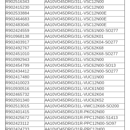
R902516343
AA10VO45DRG/31L-VSC12N00
R902415230
AA10VO45DRG/31L-VSC12N00
R902533884
AA10VO45DRG/31L-VSC12N00E
R902464683
AA10VO45DRG/31L-VSC12N00E
R902483045
AA10VO45DRG/31L-VSC12N00E
R902424559
AA10VO45DRG/31L-VSC61N00-SO277
R910968138
AA10VO45DRG/31L-VSC62K01
R902403917
AA10VO45DRG/31L-VSC62K04-SO277
R902492767
AA10VO45DRG/31L-VSC62K68
R902451010
AA10VO45DRG/31L-VSC62K68-SO277
R910992943
AA10VO45DRG/31L-VSC62N00
R902454799
AA10VO45DRG/31L-VSC62N00-SO13
R902434412
AA10VO45DRG/31L-VSC62N00-SO277
R902417480
AA10VO45DRG/31L-VUC11N00
R902410023
AA10VO45DRG/31L-VUC12N00
R910930516
AA10VO45DRG/31L-VUC61N00
R902465732
AA10VO45DRG/31L-VUC62K04
R902501340
AA10VO45DRG/31L-VUC62K52
R902513015
AA10VO45DRG/31L-VWC12K68-SO200
R902401415
AA10VO45DRG/31R-PKC62N00
R902425672
AA10VO45DRG/31R-PPC12N00-S1413
R902423112
AA10VO45DRG/31R-PPC12N00-SO97
R902424733
AA10VO45DRG/31R-PRC12H00