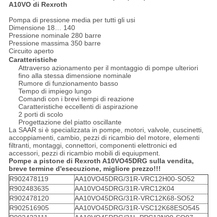
A10VO di Rexroth
Pompa di pressione media per tutti gli usi
Dimensione 18… 140
Pressione nominale 280 barre
Pressione massima 350 barre
Circuito aperto
Caratteristiche
Attraverso azionamento per il montaggio di pompe ulteriori
fino alla stessa dimensione nominale
Rumore di funzionamento basso
Tempo di impiego lungo
Comandi con i brevi tempi di reazione
Caratteristiche eccellenti di aspirazione
2 porti di scolo
Progettazione del piatto oscillante
La SAAR si è specializzata in pompe, motori, valvole, cuscinetti,
accoppiamenti, cambio, pezzi di ricambio del motore, elementi
filtranti, montaggi, connettori, componenti elettronici ed
accessori, pezzi di ricambio mobili di equiupment.
Pompe a pistone di Rexroth A10VO45DRG sulla vendita,
breve termine d'esecuzione, migliore prezzo!!!
R902478119
AA10VO45DRG/31R-VRC12H00-SO52
R902483635
AA10VO45DRG/31R-VRC12K04
R902478120
AA10VO45DRG/31R-VRC12K68-SO52
R902516905
AA10VO45DRG/31R-VSC12K68ESO545