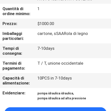
CONTROLLO
Quantità di
1
DI
ordine minimo:
QUALITÀ
Prezzo:
$1000.00
Imballaggi
cartone, sSAARola di legno
CONTATTICI
particolari:
Tempi di
7-10days
RICHIEDA
consegna:
UNA
Termini di
T / T, unione occidentale
CITAZIONE
pagamento:
Capacità di
10PCS in 7-10days
alimentazione:
MAPPA
DEL
Evidenziare:
,
pompa idraulica idraulica
pompa idraulica ad alta pressione
SITO