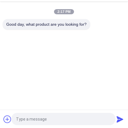
variabile assiale della serie AA10VO71
2:17 PM
R902447189 AA10VO71DR/31L-PSC12N00 pompa a pistoni
variabile assiale della serie AA10VO71
Good day, what product are you looking for?
Categorie popolari
Tutti
Rexroth Pompa 
Rexroth Valvole 
Idraulica
Idrauliche
Elemento Filtrante 
Pompa Idraulica Di 
Di Rexroth
Yuken
Valvola Idraulica Di 
Elemento Filtrante 
Yuken
Di Hydac
Pompe Idrauliche Di 
Elemento Filtrante
Parker Denison
Richiedi un preventivo