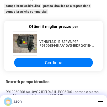
pompa idraulica idraulica
pompa idraulica ad alta pressione
pompe idrauliche commerciali
Ottieni il miglior prezzo per
VENDITA DI RISERVA PER
R910968445 AA10VO45DRG/31R-
PSC12N00 A10VO45DRG/31R-
PSC12N00
Continua
Rexroth pompa idraulica
R910960208 AA10VO71DFLR/31L-PSC62K01 pompa a pistoni
variabile assiale della serie AA10VO71
jason
R910945652 AA10VO71DRG/31L-PSC62N00 pompa a pistoni