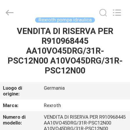
2026
Saar
HK
Electronic
Limited.
Rexroth pompa idraulica
All
Rights
Reserved.
VENDITA DI RISERVA PER
CASA
R910968445
PRODOTTI
AA10VO45DRG/31R-
PSC12N00 A10VO45DRG/31R-
CIRCA
PSC12N00
NOI
Luogo di
Germania
origine:
GIRO
DELLA
Marca:
Rexroth
FABBRICA
Numero di
VENDITA DI RISERVA PER R910968445
modello:
AA10VO45DRG/31R-PSC12N00
A10VO45DRG/31R-PSC12N00