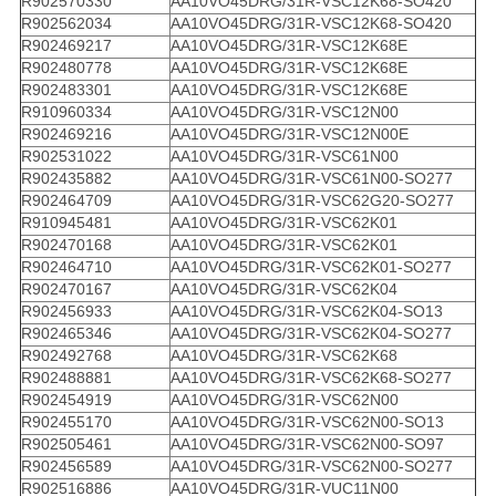
R902570330
AA10VO45DRG/31R-VSC12K68-SO420
R902562034
AA10VO45DRG/31R-VSC12K68-SO420
R902469217
AA10VO45DRG/31R-VSC12K68E
R902480778
AA10VO45DRG/31R-VSC12K68E
R902483301
AA10VO45DRG/31R-VSC12K68E
R910960334
AA10VO45DRG/31R-VSC12N00
R902469216
AA10VO45DRG/31R-VSC12N00E
R902531022
AA10VO45DRG/31R-VSC61N00
R902435882
AA10VO45DRG/31R-VSC61N00-SO277
R902464709
AA10VO45DRG/31R-VSC62G20-SO277
R910945481
AA10VO45DRG/31R-VSC62K01
R902470168
AA10VO45DRG/31R-VSC62K01
R902464710
AA10VO45DRG/31R-VSC62K01-SO277
R902470167
AA10VO45DRG/31R-VSC62K04
R902456933
AA10VO45DRG/31R-VSC62K04-SO13
R902465346
AA10VO45DRG/31R-VSC62K04-SO277
R902492768
AA10VO45DRG/31R-VSC62K68
R902488881
AA10VO45DRG/31R-VSC62K68-SO277
R902454919
AA10VO45DRG/31R-VSC62N00
R902455170
AA10VO45DRG/31R-VSC62N00-SO13
R902505461
AA10VO45DRG/31R-VSC62N00-SO97
R902456589
AA10VO45DRG/31R-VSC62N00-SO277
R902516886
AA10VO45DRG/31R-VUC11N00