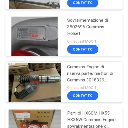
CONTROLLO
CONTATTO
DI
Sovralimentazione di
QUALITÀ
45
3802696 Cummins
Holset
Elemento filtrante di
CONTATTICI
On request MOQ:1
Rexroth
CONTATTO
RICHIEDA
Cummins Engine di
UNA
riserva parte/iniettori di
CITAZIONE
Cummins 3018329
38
3013728 facoltativi
On request MOQ:1
Pompa idraulica di
MAPPA
CONTATTO
DEL
Yuken
Parti di HX80M HX55
SITO
HX35W Cummins Engine,
sovralimentazione di