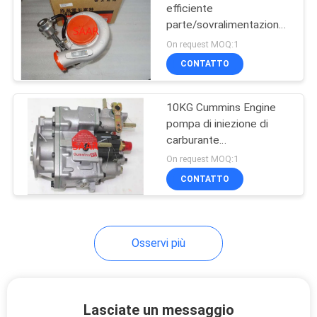
efficiente
parte/sovralimentazione
8
4050206 di Cummins
On request MOQ:1
Holset
CONTATTO
elemento filtrante
10KG Cummins Engine
pompa di iniezione di
carburante
parte/4951459 3059651
On request MOQ:1
Cummins
CONTATTO
270
Pompe idrauliche di
Parker Denison
Osservi più
Lasciate un messaggio