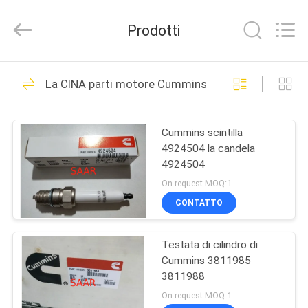
2026
Saar
HK
Prodotti
Electronic
Limited.
All
Rights
Reserved.
CASA
919
La CINA parti motore Cummins
Rexroth pompa
PRODOTTI
idraulica
Cummins scintilla
4924504 la candela
CIRCA
4924504
NOI
On request MOQ:1
CONTATTO
1032
GIRO
Rexroth valvole
Testata di cilindro di
DELLA
Cummins 3811985
FABBRICA
idrauliche
3811988
On request MOQ:1