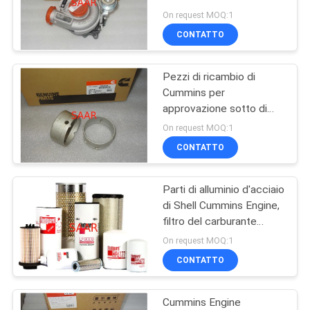
riserva di Cummins
PRIVACY
On request MOQ:1
Holset
CONTATTO
POLICY
88
Valvola idraulica di
Pezzi di ricambio di
Cummins per
Yuken
approvazione sotto di
rendimento elevato
On request MOQ:1
ISO9001 del motore
CONTATTO
Parti di alluminio d'acciaio
146
di Shell Cummins Engine,
Elemento filtrante di
filtro del carburante
durevole da Cummins
On request MOQ:1
Hydac
Fleetguard
CONTATTO
Cummins Engine