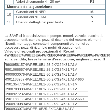
Valori di comando 4 - 20 mA
F1
Materiale della guarnizione
Guarnizioni di NBR
M.
10
Guarnizioni di FKM
V
11
Ulteriori dettagli nel puro testo
*
La SAAR si è specializzata in pompe, motori, valvole, cuscinetti,
accoppiamenti, cambio, pezzi di ricambio del motore, elementi
filtranti, montaggi, connettori, componenti elettronici ed
accessori, pezzi di ricambio mobili di equiupment.
Valvole direzionali proporzionali di Rexroth
4WREE6E/4WREE6EA/4WREE6Q/4WREE6V/4WREE6W/4WREE10
sulla vendita, breve termine d'esecuzione, migliore prezzo!!!
R900958157
4WREE10E1-25-2X/G24K31/A1V
R901066667
4WREE10E1-25-2X/G24K31/F1V
R900933076
4WREE10E1-50-2X/G24K31/A1V
R901188937
4WREE10E1-50-2X/G24K31/A1V-660
R901354776
4WREE10E1-50-2X/G24K31/F1M
R900703908
4WREE10E1-50-2X/G24K31/F1V
R900927232
4WREE10E1-75-2X/G24K31/A1V
R901188938
4WREE10E1-75-2X/G24K31/A1V-660
R900970089
4WREE10E1-75-2X/G24K31/F1V
R900933073
4WREE10E25-2X/G24K31/A1V