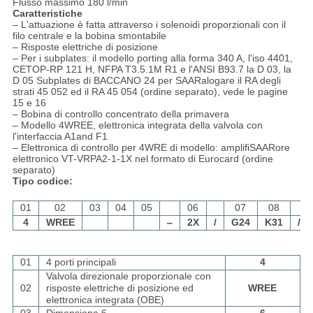
Flusso massimo 180 l/min
Caratteristiche
– L'attuazione è fatta attraverso i solenoidi proporzionali con il
filo centrale e la bobina smontabile
– Risposte elettriche di posizione
– Per i subplates: il modello porting alla forma 340 A, l'iso 4401,
CETOP-RP 121 H, NFPA T3.5.1M R1 e l'ANSI B93.7 la D 03, la
D 05 Subplates di BACCANO 24 per SAARalogare il RA degli
strati 45 052 ed il RA 45 054 (ordine separato), vede le pagine
15 e 16
– Bobina di controllo concentrato della primavera
– Modello 4WREE, elettronica integrata della valvola con
l'interfaccia A1and F1
– Elettronica di controllo per 4WRE di modello: amplifiSAARore
elettronico VT-VRPA2-1-1X nel formato di Eurocard (ordine
separato)
Tipo codice:
01
02
03
04
05
06
07
08
4
WREE
‒
2X
/
G24
K31
/
01
4 porti principali
4
Valvola direzionale proporzionale con
02
risposte elettriche di posizione ed
WREE
elettronica integrata (OBE)