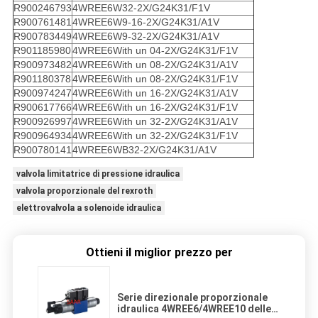
R900246793
4WREE6W32-2X/G24K31/F1V
R900761481
4WREE6W9-16-2X/G24K31/A1V
R900783449
4WREE6W9-32-2X/G24K31/A1V
R901185980
4WREE6With un 04-2X/G24K31/F1V
R900973482
4WREE6With un 08-2X/G24K31/A1V
R901180378
4WREE6With un 08-2X/G24K31/F1V
R900974247
4WREE6With un 16-2X/G24K31/A1V
R900617766
4WREE6With un 16-2X/G24K31/F1V
R900926997
4WREE6With un 32-2X/G24K31/A1V
R900964934
4WREE6With un 32-2X/G24K31/F1V
R900780141
4WREE6WB32-2X/G24K31/A1V
valvola limitatrice di pressione idraulica
valvola proporzionale del rexroth
elettrovalvola a solenoide idraulica
Ottieni il miglior prezzo per
Serie direzionale proporzionale
idraulica 4WREE6/4WREE10 delle