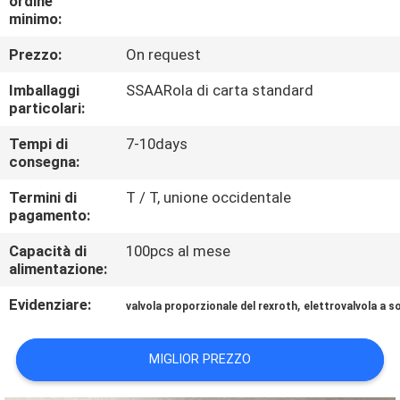
ordine
CONTROLLO
minimo:
DI
Prezzo:
On request
QUALITÀ
Imballaggi
SSAARola di carta standard
particolari:
CONTATTICI
Tempi di
7-10days
consegna:
RICHIEDA
Termini di
T / T, unione occidentale
UNA
pagamento:
CITAZIONE
Capacità di
100pcs al mese
alimentazione:
MAPPA
Evidenziare:
,
valvola proporzionale del rexroth
elettrovalvola a so
DEL
MIGLIOR PREZZO
SITO