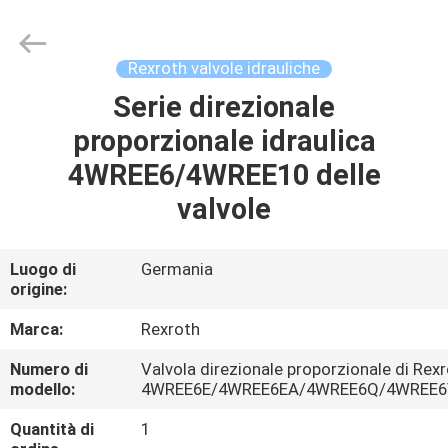
2026
Saar
HK
Electronic
Limited.
Rexroth valvole idrauliche
All
Rights
Reserved.
Serie direzionale
CASA
proporzionale idraulica
PRODOTTI
4WREE6/4WREE10 delle
valvole
CIRCA
NOI
Luogo di
Germania
origine:
GIRO
Marca:
Rexroth
DELLA
Numero di
Valvola direzionale proporzionale di Rex
modello:
4WREE6E/4WREE6EA/4WREE6Q/4WREE
FABBRICA
Quantità di
1