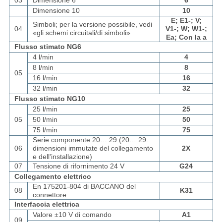
03
Dimensione 6
6
Dimensione 10
10
E; E1-; V;
Simboli; per la versione possibile, vedi
04
V1-; W; W1-;
«gli schemi circuitali/di simboli»
Ea; Con la a
Flusso stimato NG6
4 l/min
4
8 l/min
8
05
16 l/min
16
32 l/min
32
Flusso stimato NG10
25 l/min
25
05
50 l/min
50
75 l/min
75
Serie componente 20… 29 (20… 29:
06
dimensioni immutate del collegamento
2X
e dell'installazione)
07
Tensione di rifornimento 24 V
G24
Collegamento elettrico
En 175201-804 di BACCANO del
08
K31
connettore
Interfaccia elettrica
Valore ±10 V di comando
A1
09