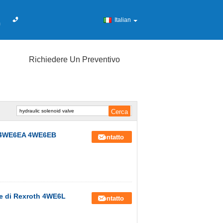
Italian
m
Richiedere Un Preventivo
6E 4WE6EA 4WE6EB
Contatto
ide di Rexroth 4WE6L
Contatto