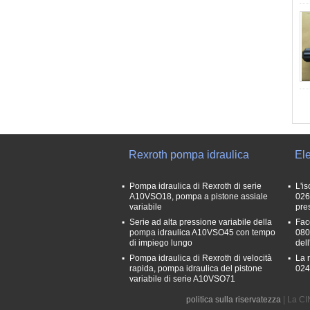
Rexroth pompa idraulica
Ele
Pompa idraulica di Rexroth di serie
L'i
A10VSO18, pompa a pistone assiale
026
variabile
pre
Serie ad alta pressione variabile della
Fac
pompa idraulica A10VSO45 con tempo
080
di impiego lungo
dell
Pompa idraulica di Rexroth di velocità
La r
rapida, pompa idraulica del pistone
0240
variabile di serie A10VSO71
politica sulla riservatezza
| La CI