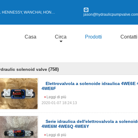
HENNESSY, WANCHAI, HONG KONG
jason@hydraulicpumpvalve.co
Casa
Circa
Prodotti
Contatti
(758)
draulic solenoid valve
Elettrovalvola a solenoide idraulica 4WE
4WE6F
Leggi di più
2020-01-07 18:24:13
Serie idraulica dell'elettrovalvola a soleno
4WE6M 4WE6Q 4WE6Y
Leggi di più