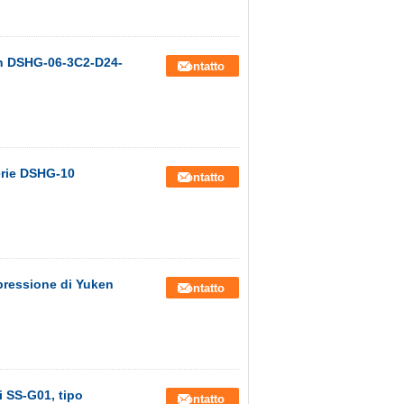
ken DSHG-06-3C2-D24-
Contatto
serie DSHG-10
Contatto
 pressione di Yuken
Contatto
hi SS-G01, tipo
Contatto