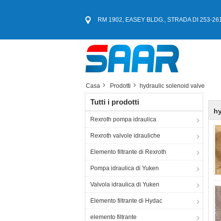
RM 1902, EASEY BLDG., STRADA DI 253-261 
Casa
Prodotti
hydraulic solenoid valve
Tutti i prodotti
hy
Rexroth pompa idraulica
Rexroth valvole idrauliche
Elemento filtrante di Rexroth
Pompa idraulica di Yuken
Valvola idraulica di Yuken
Elemento filtrante di Hydac
elemento filtrante