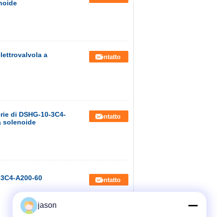
noide
lettrovalvola a
Contatto
erie di DSHG-10-3C4-
Contatto
a solenoide
1-3C4-A200-60
Contatto
jason