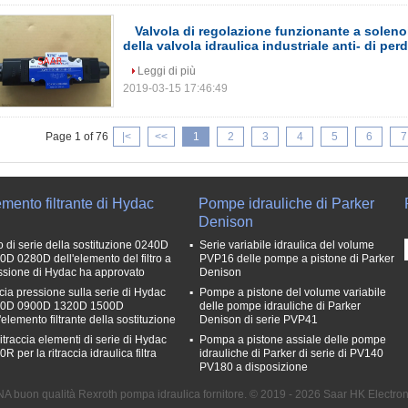
Valvola di regolazione funzionante a soleno
della valvola idraulica industriale anti- di perd
Leggi di più
2019-03-15 17:46:49
Page 1 of 76
|<
<<
1
2
3
4
5
6
7
mento filtrante di Hydac
Pompe idrauliche di Parker
Denison
so di serie della sostituzione 0240D
Serie variabile idraulica del volume
0D 0280D dell'elemento del filtro a
PVP16 delle pompe a pistone di Parker
ssione di Hydac ha approvato
Denison
cia pressione sulla serie di Hydac
Pompe a pistone del volume variabile
0D 0900D 1320D 1500D
delle pompe idrauliche di Parker
'elemento filtrante della sostituzione
Denison di serie PVP41
itraccia elementi di serie di Hydac
Pompa a pistone assiale delle pompe
R per la ritraccia idraulica filtra
idrauliche di Parker di serie di PV140
PV180 a disposizione
NA buon qualità Rexroth pompa idraulica fornitore. © 2019 - 2026 Saar HK Electroni