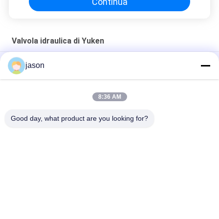
Continua
Valvola idraulica di Yuken
Pilota Operated Relief Valves di BT-06-32 BT-06-32 Yuken
jason
Serie modulare della valvola MRA di MRA-03-H-20 Yuken
8:36 AM
Valvola direzionale funzionante a solenoide DSG-01-2B2B-
A240-N1-50
Good day, what product are you looking for?
Categorie popolari
Tutti
Rexroth Pompa 
Rexroth Valvole 
Idraulica
Idrauliche
Elemento Filtrante 
Pompa Idraulica Di 
Di Rexroth
Yuken