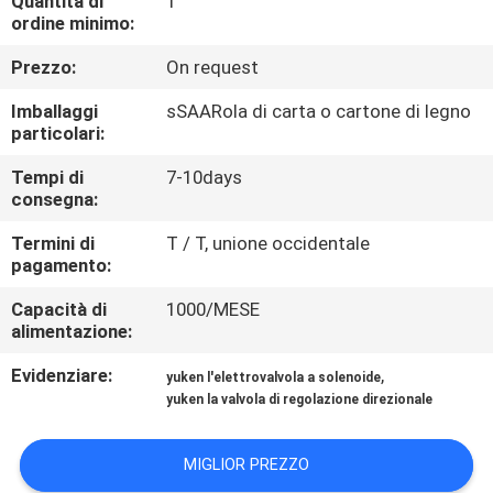
Quantità di
1
CONTROLLO
ordine minimo:
DI
Prezzo:
On request
QUALITÀ
Imballaggi
sSAARola di carta o cartone di legno
particolari:
CONTATTICI
Tempi di
7-10days
consegna:
RICHIEDA
Termini di
T / T, unione occidentale
UNA
pagamento:
CITAZIONE
Capacità di
1000/MESE
alimentazione:
MAPPA
Evidenziare:
,
yuken l'elettrovalvola a solenoide
yuken la valvola di regolazione direzionale
DEL
SITO
MIGLIOR PREZZO