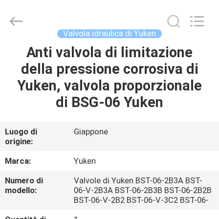
2026
Saar
HK
Electronic
Limited.
Valvola idraulica di Yuken
All
Rights
Reserved.
Anti valvola di limitazione
CASA
della pressione corrosiva di
PRODOTTI
Yuken, valvola proporzionale
di BSG-06 Yuken
CIRCA
NOI
Luogo di
Giappone
origine:
GIRO
Marca:
Yuken
DELLA
Numero di
Valvole di Yuken BST-06-2B3A BST-
modello:
06-V-2B3A BST-06-2B3B BST-06-2B2B
FABBRICA
BST-06-V-2B2 BST-06-V-3C2 BST-06-