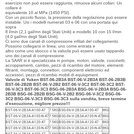
esercizio non può essere raggiunta, rimuova alcuni collari. Un
collare è
equivalente 10 al MPa (1450 PSI).
Con un piccolo flusso, la pressione della regolazione può essere
instabile. Usi i modelli numerati 03 e 06 con una portata qui
sopra
8 l/min (2,1 gal/mn degli Stati Uniti) e modello 10 con 15 l/min
(4,0 gal/mn degli Stati Uniti).
Ci sono due canali di compressione infilati del collegamento.
Possono collegarsi in linea; uno come entrata e
altro come uno sbocco o la valvola può essere usato tappando
uno dei canali di compressione.
La SAAR si è specializzata in pompe, motori, valvole, cuscinetti,
accoppiamenti, cambio, pezzi di ricambio del motore, elementi
filtranti, montaggi, connettori, componenti elettronici ed
accessori, pezzi di ricambio mobili di equiupment.
Valvole di Yuken BST-06-2B3A BST-06-V-2B3A BST-06-2B3B
BST-06-2B2B BST-06-V-2B2 BST-06-V-3C2 BST-06-3C2 BST-
06-V-3C3 BST-06-3C3 BSG-06-2B3A BSG-06-V-2B3A BSG-06-
2B3B BSG-06-2B2B BSG-06-V-2B2 BSG-06-V-3C2 BSG-06-
3C2 BSG-06-V-3C3 BSG-06-3C3
sulla vendita, breve termine
d'esecuzione, migliore prezzo!!!
BST-06-V-2B3A-A100-47
7.5KG
BSG-06-V-2B3A-A100-47
8KG
BST-06-V-2B3A-A100-N-47
7.5KG
BSG-06-V-2B3A-A100-N-47
8KG
BST-06-V-2B3A-A120-47
7.5KG
BSG-06-V-2B3A-A120-47
8KG
BST-06-V-2B3A-A120-N-47
7.5KG
BSG-06-V-2B3A-A120-N-47
8KG