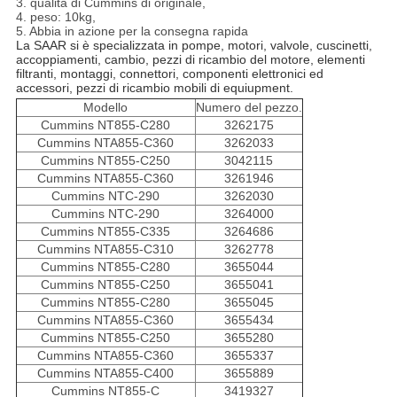
3. qualità di Cummins di originale,
4. peso: 10kg,
5. Abbia in azione per la consegna rapida
La SAAR si è specializzata in pompe, motori, valvole, cuscinetti,
accoppiamenti, cambio, pezzi di ricambio del motore, elementi
filtranti, montaggi, connettori, componenti elettronici ed
accessori, pezzi di ricambio mobili di equiupment.
Modello
Numero del pezzo.
Cummins NT855-C280
3262175
Cummins NTA855-C360
3262033
Cummins NT855-C250
3042115
Cummins NTA855-C360
3261946
Cummins NTC-290
3262030
Cummins NTC-290
3264000
Cummins NT855-C335
3264686
Cummins NTA855-C310
3262778
Cummins NT855-C280
3655044
Cummins NT855-C250
3655041
Cummins NT855-C280
3655045
Cummins NTA855-C360
3655434
Cummins NT855-C250
3655280
Cummins NTA855-C360
3655337
Cummins NTA855-C400
3655889
Cummins NT855-C
3419327