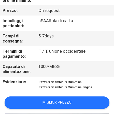
ordine minimo:
CONTROLLO
Prezzo:
On request
DI
QUALITÀ
Imballaggi
sSAARola di carta
particolari:
CONTATTICI
Tempi di
5-7days
consegna:
Termini di
T / T, unione occidentale
RICHIEDA
pagamento:
UNA
Capacità di
1000/MESE
CITAZIONE
alimentazione:
Evidenziare:
,
Pezzi di ricambio di Cummins
MAPPA
Pezzi di ricambio di Cummins Engine
DEL
MIGLIOR PREZZO
SITO