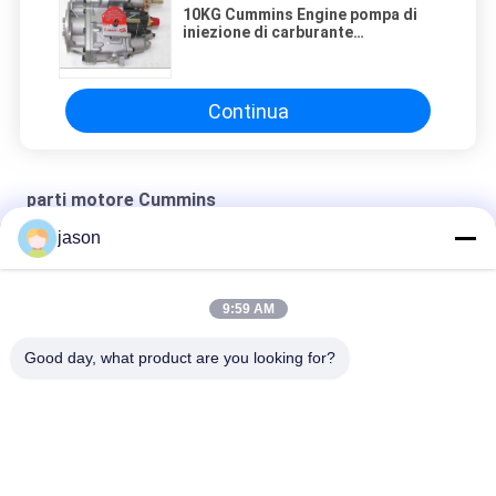
10KG Cummins Engine pompa di
iniezione di carburante
parte/4951459 3059651 Cummins
Continua
parti motore Cummins
jason
Cummins scintilla 4924504 la candela 4924504
Testata di cilindro di Cummins 3811985 3811988
9:59 AM
Sovralimentazione di 3802696 Cummins Holset
Good day, what product are you looking for?
Categorie popolari
Tutti
Rexroth Pompa 
Rexroth Valvole 
Idraulica
Idrauliche