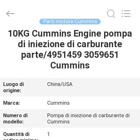
2026
Saar
HK
Electronic
Limited.
Parti motore Cummins
All
Rights
Reserved.
10KG Cummins Engine pompa
CASA
di iniezione di carburante
PRODOTTI
parte/4951459 3059651
Cummins
CIRCA
NOI
Luogo di
China/USA
origine:
GIRO
Marca:
Cummins
DELLA
Numero di
Pompa di iniezione di carburante di
modello:
Cummins
FABBRICA
Quantità di
1