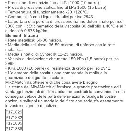
• Pressione di esercizio fino al kPa 1000 (10 barre).
• Prova di pressione statica fino al kPa 1500 (15 barre).
• Temperatura di funzionamento -20 +120°C.
• Compatibilità con i liquidi idraulici per iso 2943.
• La portata e la perdita di pressione hanno determinato per iso
3968 con il cSt cinematico della viscosità 30 dell'olio a 40°C e al ³
di densità 0.875 kg/dm.
Elementi filtranti
• Rete metallica: 60-90 micron.
• Media della cellulosa: 36-50 micron, di rinforzo con la rete
metallica.
• Media sintetici di Synteq®: 11-23 micron.
• Valvola di derivazione che mette 150 kPa (1,5 barre) per iso
3968.
• KPa 1000 (10 barre) di resistenza di crollo per iso 2941.
• L'elemento della sostituzione comprende la molla e la
guarnizione del giunto circolare.
Mix&Match da ottenere di che cosa avete bisogno
Il sistema del Mix&Match di fornisce la grande prestazione ed i
vantaggi funzionali dei filtri abitudine-costruiti la convenienza e la
consegna veloce delle parti delle in-azione. Scelga le vostre
opzioni e sviluppi un modello del filtro che soddisfa esattamente
le vostre esigenze di pulizia.
P171829
P171832
P171835
P171838