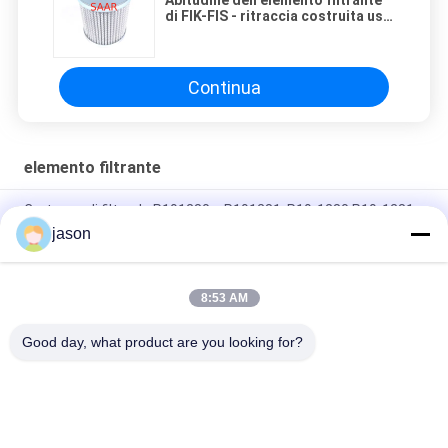
Abitudine dell'elemento filtrante
di FIK-FIS - ritraccia costruita uso
di del filtro
Continua
elemento filtrante
Cartucce di filtro da P191280 e P191281, P19-1280 P19-1281
jason
Elemento filtrante cilindrico di di forma 22 pollici di cartucce di
filtro di lunghezza
8:53 AM
26" paia degli elementi filtranti di costruite irregolare per GDX e
GDS
Good day, what product are you looking for?
Categorie popolari
Tutti
Rexroth Pompa 
Rexroth Valvole 