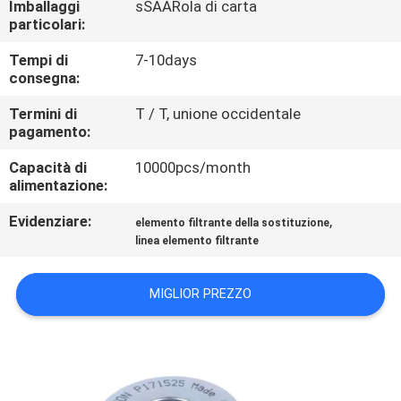
Imballaggi
sSAARola di carta
CONTROLLO
particolari:
DI
Tempi di
7-10days
QUALITÀ
consegna:
Termini di
T / T, unione occidentale
CONTATTICI
pagamento:
Capacità di
10000pcs/month
RICHIEDA
alimentazione:
UNA
Evidenziare:
,
elemento filtrante della sostituzione
linea elemento filtrante
CITAZIONE
MIGLIOR PREZZO
MAPPA
DEL
SITO