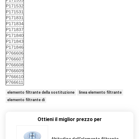
P171533
P171532
P171531
P171831
P171834
P171837
P171840
P171843
P171846
P766606
P766607
P766608
P766609
P766610
P766611
elemento filtrante della sostituzione
linea elemento filtrante
elemento filtrante di
Ottieni il miglior prezzo per