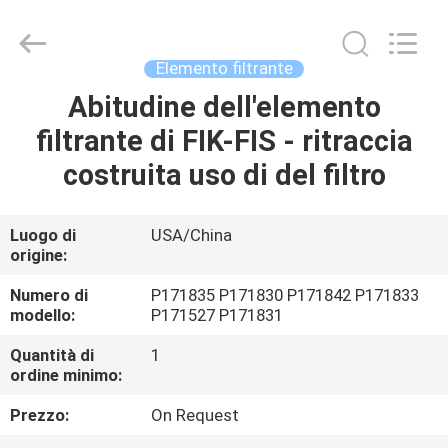
2026
Saar
HK
Electronic
Limited.
Elemento filtrante
All
Rights
Reserved.
Abitudine dell'elemento
CASA
filtrante di FIK-FIS - ritraccia
PRODOTTI
costruita uso di del filtro
CIRCA
Luogo di
USA/China
origine:
NOI
Numero di
P171835 P171830 P171842 P171833
modello:
P171527 P171831
GIRO
Quantità di
1
DELLA
ordine minimo:
FABBRICA
Prezzo:
On Request