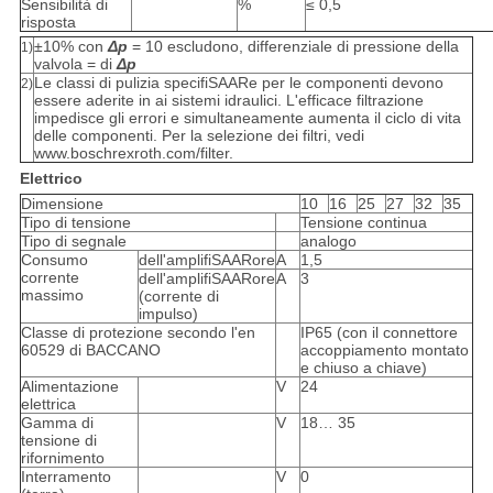
Sensibilità di
%
≤ 0,5
risposta
±10% con
Δp
= 10 escludono, differenziale di pressione della
1)
valvola = di
Δp
Le classi di pulizia specifiSAARe per le componenti devono
2)
essere aderite in ai sistemi idraulici. L'efficace filtrazione
impedisce gli errori e simultaneamente aumenta il ciclo di vita
delle componenti. Per la selezione dei filtri, vedi
www.boschrexroth.com/filter.
Elettrico
Dimensione
10
16
25
27
32
35
Tipo di tensione
Tensione continua
Tipo di segnale
analogo
Consumo
dell'amplifiSAARore
A
1,5
corrente
dell'amplifiSAARore
A
3
massimo
(corrente di
impulso)
Classe di protezione secondo l'en
IP65 (con il connettore
60529 di BACCANO
accoppiamento montato
e chiuso a chiave)
Alimentazione
V
24
elettrica
Gamma di
V
18… 35
tensione di
rifornimento
Interramento
V
0