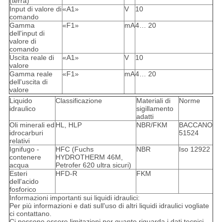
(terra)
Input di valore di
«A1»
V
10
comando
Gamma
«F1»
mA
4… 20
dell'input di
valore di
comando
Uscita reale di
«A1»
V
10
valore
Gamma reale
«F1»
mA
4… 20
dell'uscita di
valore
Liquido
Classificazione
Materiali di
Norme
idraulico
sigillamento
adatti
Oli minerali ed
HL, HLP
NBR/FKM
BACCANO
idrocarburi
51524
relativi
Ignifugo -
HFC (Fuchs
NBR
Iso 12922
contenere
HYDROTHERM 46M,
acqua
Petrofer 620 ultra sicuri)
Esteri
HFD-R
FKM
dell'acido
fosforico
Informazioni importanti sui liquidi idraulici:
Per più informazioni e dati sull'uso di altri liquidi idraulici vogliate
ci contattano.
Ci possono essere limitazioni per quanto riguarda i dati tecnici