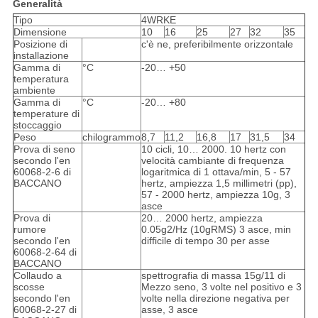
Generalità
Tipo
4WRKE
Dimensione
10
16
25
27
32
35
Posizione di
c'è ne, preferibilmente orizzontale
installazione
Gamma di
°C
-20… +50
temperatura
ambiente
Gamma di
°C
-20… +80
temperature di
stoccaggio
Peso
chilogrammo
8,7
11,2
16,8
17
31,5
34
Prova di seno
10 cicli, 10… 2000. 10 hertz con
secondo l'en
velocità cambiante di frequenza
60068-2-6 di
logaritmica di 1 ottava/min, 5 - 57
BACCANO
hertz, ampiezza 1,5 millimetri (pp),
57 - 2000 hertz, ampiezza 10g, 3
asce
Prova di
20… 2000 hertz, ampiezza
rumore
0.05g2/Hz (10gRMS) 3 asce, min
secondo l'en
difficile di tempo 30 per asse
60068-2-64 di
BACCANO
Collaudo a
spettrografia di massa 15g/11 di
scosse
Mezzo seno, 3 volte nel positivo e 3
secondo l'en
volte nella direzione negativa per
60068-2-27 di
asse, 3 asce