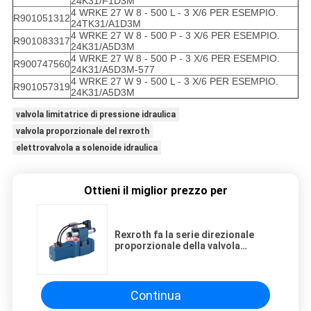
24K31/F1D3M
4 WRKE 27 W 8 - 500 L - 3 X/6 PER ESEMPIO.
R901051312
24TK31/A1D3M
4 WRKE 27 W 8 - 500 P - 3 X/6 PER ESEMPIO.
R901083317
24K31/A5D3M
4 WRKE 27 W 8 - 500 P - 3 X/6 PER ESEMPIO.
R900747560
24K31/A5D3M-577
4 WRKE 27 W 9 - 500 L - 3 X/6 PER ESEMPIO.
R901057319
24K31/A5D3M
valvola limitatrice di pressione idraulica
valvola proporzionale del rexroth
elettrovalvola a solenoide idraulica
Ottieni il miglior prezzo per
Rexroth fa la serie direzionale
proporzionale della valvola
4WRKE27
Continua