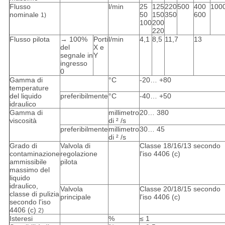
Flusso
l/min
25
125
220
500
400
100
nominale
50
150
350
600
1)
100
200
220
Flusso pilota
→ 100%
Porti
l/min
4,1
8,5
11,7
13
del
X e
segnale in
Y
ingresso
0
Gamma di
°C
-20… +80
temperature
del liquido
preferibilmente
°C
-40… +50
idraulico
Gamma di
millimetro
20… 380
viscosità
di ² /s
preferibilmente
millimetro
30… 45
di ² /s
Grado di
Valvola di
Classe 18/16/13 secondo
contaminazione
regolazione
l'iso 4406 (c)
ammissibile
pilota
massimo del
liquido
idraulico,
Valvola
Classe 20/18/15 secondo
classe di pulizia
principale
l'iso 4406 (c)
secondo l'iso
4406 (c)
2)
Isteresi
%
≤ 1