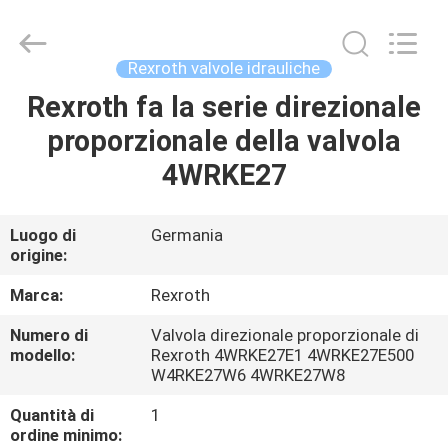
2026
Saar
HK
Electronic
Limited.
Rexroth valvole idrauliche
All
Rights
Reserved.
Rexroth fa la serie direzionale
CASA
proporzionale della valvola
PRODOTTI
4WRKE27
CIRCA
Luogo di
Germania
origine:
NOI
Marca:
Rexroth
GIRO
Numero di
Valvola direzionale proporzionale di
modello:
Rexroth 4WRKE27E1 4WRKE27E500
DELLA
W4RKE27W6 4WRKE27W8
FABBRICA
Quantità di
1
ordine minimo: