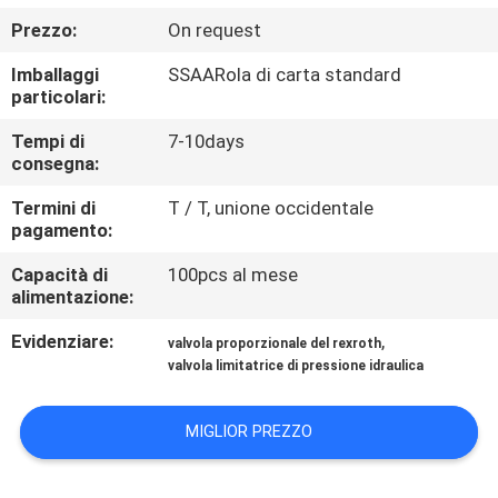
CONTROLLO
Prezzo:
On request
DI
Imballaggi
SSAARola di carta standard
QUALITÀ
particolari:
Tempi di
7-10days
CONTATTICI
consegna:
Termini di
T / T, unione occidentale
RICHIEDA
pagamento:
UNA
Capacità di
100pcs al mese
alimentazione:
CITAZIONE
Evidenziare:
,
valvola proporzionale del rexroth
valvola limitatrice di pressione idraulica
MAPPA
DEL
MIGLIOR PREZZO
SITO