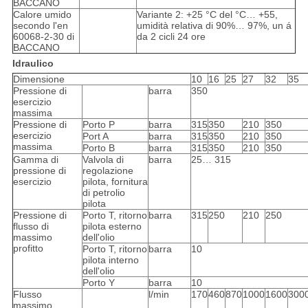
BACCANO
Calore umido
Variante 2: +25 °C del °C… +55,
secondo l'en
umidità relativa di 90%… 97%, un á
60068-2-30 di
da 2 cicli 24 ore
BACCANO
Idraulico
Dimensione
10
16
25
27
32
35
Pressione di
barra
350
esercizio
massima
Pressione di
Porto P
barra
315
350
210
350
esercizio
Port A
barra
315
350
210
350
massima
Porto B
barra
315
350
210
350
Gamma di
Valvola di
barra
25… 315
pressione di
regolazione
esercizio
pilota, fornitura
di petrolio
pilota
Pressione di
Porto T, ritorno
barra
315
250
210
250
flusso di
pilota esterno
massimo
dell'olio
profitto
Porto T, ritorno
barra
10
pilota interno
dell'olio
Porto Y
barra
10
Flusso
l/min
170
460
870
1000
1600
300
massimo