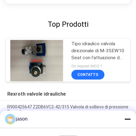
Top Prodotti
Tipo idraulico valvola
direzionale di M-3SEW10
Seat con l'attuazione del
solenoide
On request MOQ:1
CONTATTO
Rexroth valvole idrauliche
R900425647 Z2DB6VC2-42/315 Valvola di sollievo di pressione
Rexroth
jason
R901493886 4WRPEH10C3B100L-3X/M/24A1 Rexroth Valvola
proporzionale serie 4WRPEH-3X