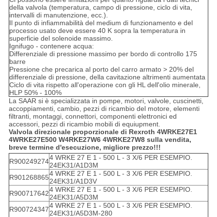
della valvola (temperatura, campo di pressione, ciclo di vita,
intervalli di manutenzione, ecc.).
Il punto di infiammabilità del medium di funzionamento e del
processo usato deve essere 40 K sopra la temperatura in
superficie del solenoide massimo.
Ignifugo - contenere acqua:
Differenziale di pressione massimo per bordo di controllo 175
barre
Pressione che precarica al porto del carro armato > 20% del
differenziale di pressione, della cavitazione altrimenti aumentata
Ciclo di vita rispetto all'operazione con gli HL dell'olio minerale,
HLP 50% - 100%
La SAAR si è specializzata in pompe, motori, valvole, cuscinetti,
accoppiamenti, cambio, pezzi di ricambio del motore, elementi
filtranti, montaggi, connettori, componenti elettronici ed
accessori, pezzi di ricambio mobili di equiupment.
Valvola direzionale proporzionale di Rexroth 4WRKE27E1
4WRKE27E500 W4RKE27W6 4WRKE27W8
sulla vendita,
breve termine d'esecuzione, migliore prezzo!!!
4 WRKE 27 E 1 - 500 L - 3 X/6 PER ESEMPIO.
R900249274
24EK31/A1D3M
4 WRKE 27 E 1 - 500 L - 3 X/6 PER ESEMPIO.
R901268865
24EK31/A1D3V
4 WRKE 27 E 1 - 500 L - 3 X/6 PER ESEMPIO.
R900717642
24EK31/A5D3M
4 WRKE 27 E 1 - 500 L - 3 X/6 PER ESEMPIO.
R900724347
24EK31/A5D3M-280